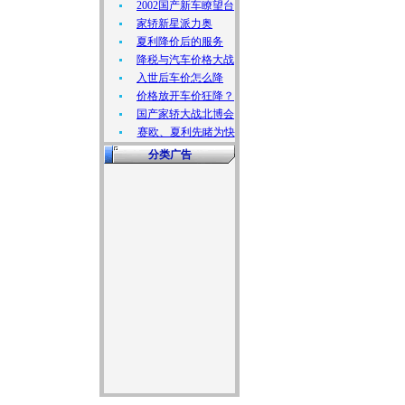
2002国产新车瞭望台
家轿新星派力奥
夏利降价后的服务
降税与汽车价格大战
入世后车价怎么降
价格放开车价狂降？
国产家轿大战北博会
赛欧、夏利先睹为快
分类广告