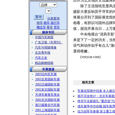
出作为北京地区主流媒体
除了主流报纸竞显风流外
摄影大赛反响异乎寻常的
将展台开到了国际展览馆
分类查询
轿车
跑车
旅行车
相看，有胆识与国外品牌
概念车
客车
货车
值，据说开幕当日，上万
媒体专区
中央电视台“清风车影”
中国汽车画报
来是下了一定的功夫，当
广东卫视《车周刊》
语气和动作似乎有点儿“
汽车与驾驶维修
显得稚嫩。
北京青年报
(verycar.com)
汽车之友
精品购物指南
车展速递
2003日内瓦车展
2003北美国际车展
相关文章
2002汉城国际车展
2002东京国际车展
车展在喧闹中结束 令人难
天津车展香车美女
据不完全统计：北京车展观
2002北京国际车展
终究不见新面孔 “重庆造”
第23届曼谷汽车展
借车展争夺市份额 国车新秀
2001上海国际车展
拉力冠军车参展 富士重工