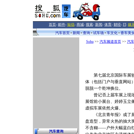
首页
-
邮件
-
短信
-
商城
-
搜索
-
新闻
-
体育
-
财经
-
IT
-
娱
汽车首页
新闻
查询
试车场
车文化
香车美
Sohu
>>
汽车频道首页
>>
汽
第七届北京国际车展较上
体（包括门户与垂直网站
脱脱一个乾坤换位。
曾记否上届车展上现场洒
展馆前小展台、婷婷玉立佩
虚拟车展依然火爆。
《北京青年报》成了展会
盘造型，异常火热的抽大
不含糊——户外大幅蓝白红相
汽车查询