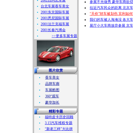
2002日内瓦车展
参展不光做秀 豪华车商欲切
台北车展香车美女
拉近汽车民众的距离 北京车
2001东京国际车展
“天价”轿车被划伤 宾利如何
2001悉尼国际车展
我们的车被人海淹没 各大
2001法兰克福车展
展厅小大车商放弃参展 京
2001长春汽博会
>>更多车展专题
图片欣赏
香车美女
品牌车廊
车展酷图
360°观车
豪华加长
精彩专题
福特皮卡历史回顾
3.15汽车维权专题
“新老三样”大比拼