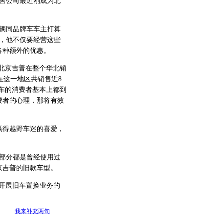
销售公司最近刚成为北
辆同品牌车车主打算
，他不仅要经营这些
各种额外的优惠。
，北京吉普在整个华北销
在这一地区共销售近8
些车的消费者基本上都到
费者的心理，那将有效
赢得越野车迷的喜爱，
部分都是曾经使用过
京吉普的旧款车型。
开展旧车置换业务的
我来补充两句