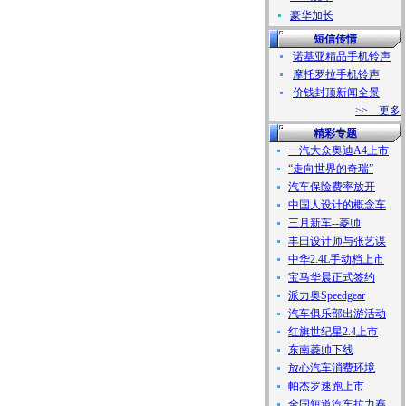
豪华加长
短信传情
诺基亚精品手机铃声
摩托罗拉手机铃声
价钱封顶新闻全景
>> 更多
精彩专题
一汽大众奥迪A4上市
“走向世界的奇瑞”
汽车保险费率放开
中国人设计的概念车
三月新车--菱帅
丰田设计师与张艺谋
中华2.4L手动档上市
宝马华晨正式签约
派力奥Speedgear
汽车俱乐部出游活动
红旗世纪星2.4上市
东南菱帅下线
放心汽车消费环境
帕杰罗速跑上市
全国短道汽车拉力赛