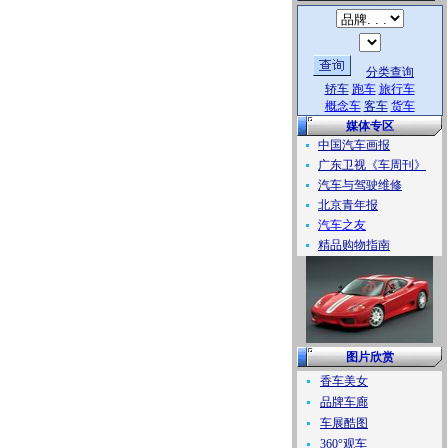
分类查询
轿车
跑车
旅行车
概念车
客车
货车
媒体专区
中国汽车画报
广东卫视《车周刊》
汽车与驾驶维修
北京青年报
汽车之友
精品购物指南
图片欣赏
香车美女
品牌车廊
车展酷图
360°观车