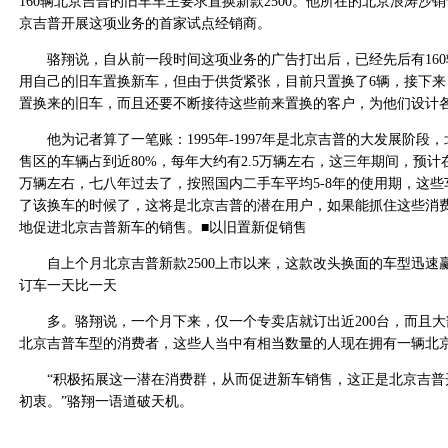
160辆北京吉普的旧车车主要求置换新款2500。他所在的北京浪涛沙
京吉普开展这项业务的首家试点经销商。
骆翔说，自从前一段时间这项业务的广告打出后，已经先后有160
用自己的旧车置换新车，但由于供货紧张，目前只置换了6辆，接下来
置换来的旧车，而且还要不断接待这些前来置换的客户，为他们设计
他为记者算了一笔账：1995年-1997年是北京吉普的大发展阶段
售区的车辆占到近80%，每年大约有2.5万辆左右，这三年期间，预计
万辆左右，七八年过去了，按照国内二手车平均5-8年的使用期，这
了该换车的时候了，这将是北京吉普的潜在用户，如果能抓住这些消
地促进北京吉普新车的销售。■以旧置新促销售
自上个月北京吉普新款2500上市以来，这款改头换面的车型迅速
订车一天比一天
多。骆翔说，一个月下来，仅一个专卖店就订出近200台，而且大
北京吉普车型的消费者，这些人当中有相当数量的人现在拥有一辆北
“积极拓展这一潜在消费群，从而促进新车销售，这正是北京吉普
初衷。”骆翔一语道破天机。