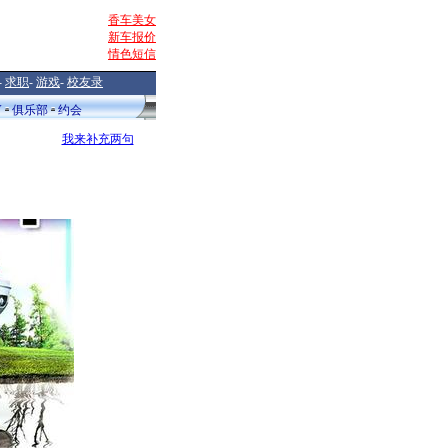
香车美女
新车报价
情色短信
-
求职
-
游戏
-
校友录
V
俱乐部
约会
我来补充两句