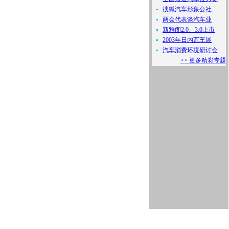
搜狐汽车形象公社
两会代表谈汽车业
新雅阁2.0、3.0上市
2003年日内瓦车展
汽车消费环境研讨会
>> 更多精彩专题