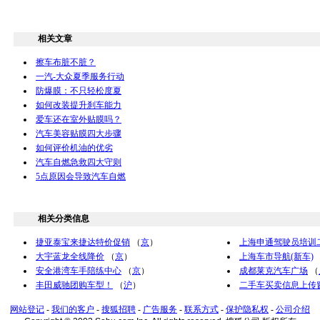
相关文章
擦车布脏不脏？
一汽-大众夏季服务行动
防爆膜：不只轻松度夏
如何改装提升刹车能力
爱车还在室外贴膜吗？
汽车美容贴膜四大步骤
如何评价机油的优劣
汽车自燃急救四大守则
5点原因会导致汽车自燃
相关分类信息
捷亚泰宝来捷达特价促销
（
京
）
上海申通驾驶员培训
大宇蓝龙全线降价
（
京
）
上海车市导航(新车)
安全港湾车手陪练中心
（
京
）
成都莱克汽车广场
（
丰田威驰团购车型！
（
沪
）
二手车买卖信息上传
网站登记
-
我们的客户
-
搜狐招聘
-
广告服务
-
联系方式
-
保护隐私权
-
公司介绍