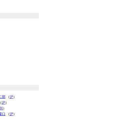
二部
（
沪
）
（
沪
）
川
）
窗口
（
沪
）