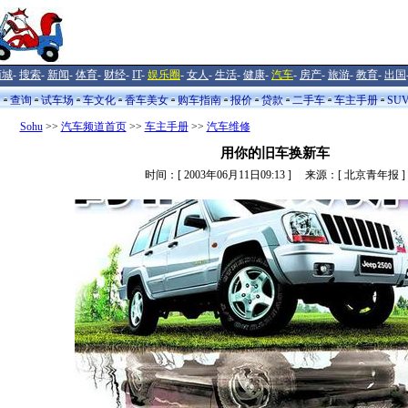
商城
-
搜索
-
新闻
-
体育
-
财经
-
IT
-
娱乐圈
-
女人
-
生活
-
健康
-
汽车
-
房产
-
旅游
-
教育
-
出国
闻
查询
试车场
车文化
香车美女
购车指南
报价
贷款
二手车
车主手册
SU
Sohu
>>
汽车频道首页
>>
车主手册
>>
汽车维修
用你的旧车换新车
时间：[ 2003年06月11日09:13 ] 来源：[ 北京青年报 ]