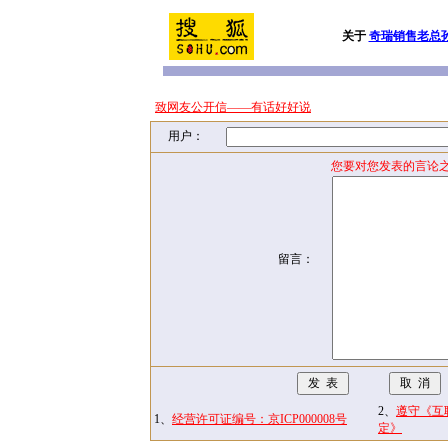
关于
奇瑞销售老总
致网友公开信——有话好好说
用户：
您要对您发表的言论之
留言：
2、
遵守《互
1、
经营许可证编号：京ICP000008号
定》