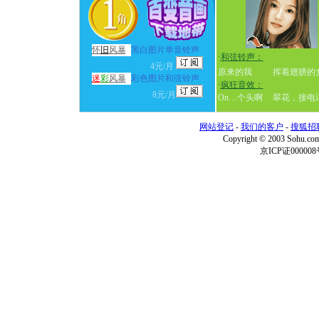
怀
旧
风暴
黑白图片单音铃声
·
和弦铃声：
4元/月
原来的我
挥着翅膀的
迷
彩
风暴
彩色图片和弦铃声
·
疯狂音效：
8元/月
On…个头啊
翠花，接电
网站登记
-
我们的客户
-
搜狐招
Copyright © 2003 Sohu.c
京ICP证000