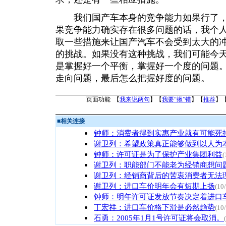
我们国产车本身的竞争能力如果行了，
果竞争能力确实存在很多问题的话，我个
取一些措施来让国产汽车不会受到太大的
的挑战。如果没有这种挑战，我们可能今
是掌握好一个平衡，掌握好一个度的问题
走向问题，最后怎么把握好度的问题。
页面功能 【
我来说两句
】【
我要“揪”错
】【
推荐
】
■
相关连接
钟师：消费者得到实惠产业就有可能死
谢卫列：希望政策真正能够做到以人为
钟师：许可证是为了保护产业集团利益
(
谢卫列：职能部门不能老为经销商想问
谢卫列：经销商背后的苦衷消费者无法
谢卫列：进口车价明年会有短期上扬
(10
钟师：明年许可证发放节奏决定着进口
丁宏祥：进口车价格下滑是必然趋势
(10
石勇：2005年1月1号许可证将会取消。