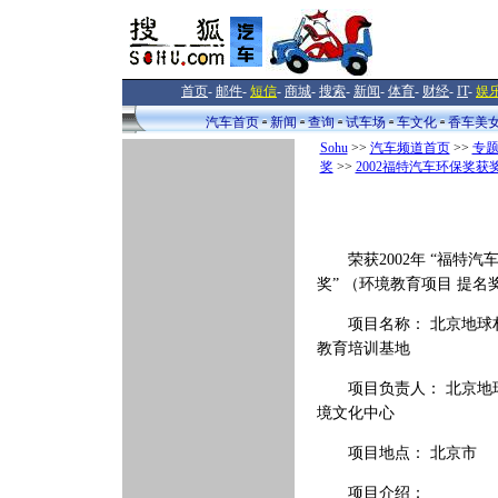
首页
-
邮件
-
短信
-
商城
-
搜索
-
新闻
-
体育
-
财经
-
IT
-
娱
汽车首页
新闻
查询
试车场
车文化
香车美
Sohu
>>
汽车频道首页
>>
专
奖
>>
2002福特汽车环保奖获
荣获2002年 “福特汽
奖” （环境教育项目 提名
项目名称： 北京地球
教育培训基地
项目负责人： 北京地
境文化中心
项目地点： 北京市
项目介绍：