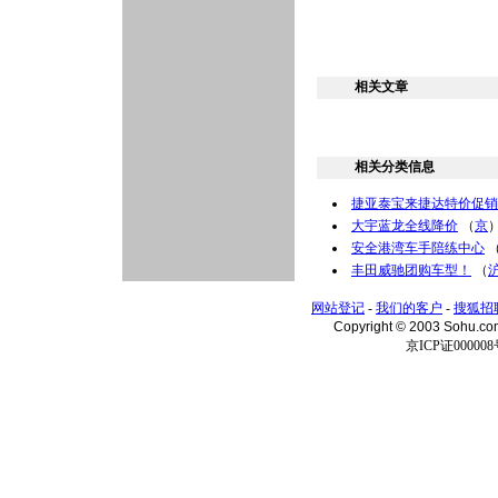
相关文章
相关分类信息
捷亚泰宝来捷达特价促销
大宇蓝龙全线降价
（
京
安全港湾车手陪练中心
丰田威驰团购车型！
（
网站登记
-
我们的客户
-
搜狐招
Copyright © 2003 Sohu.c
京ICP证000