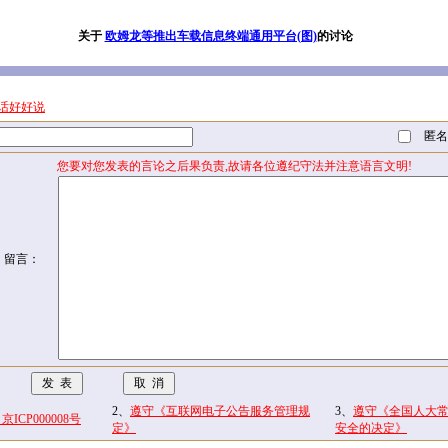
关于
欧姆龙等推出车载信息终端通用平台(图)
的讨论
话好好说
匿名
您要对您发表的言论之后果负责,故请各位遵纪守法并注意语言文明!
留言：
2、
遵守《互联网电子公告服务管理规
3、
遵守《全国人大
CP000008号
定》
安全的决定》