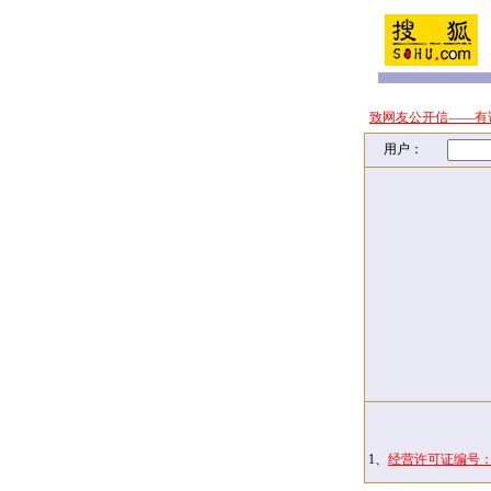
致网友公开信——有
用户：
1、
经营许可证编号：京I