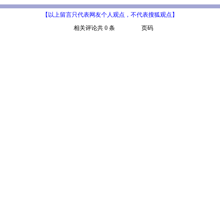
【以上留言只代表网友个人观点，不代表搜狐观点】
相关评论共 0 条
页码