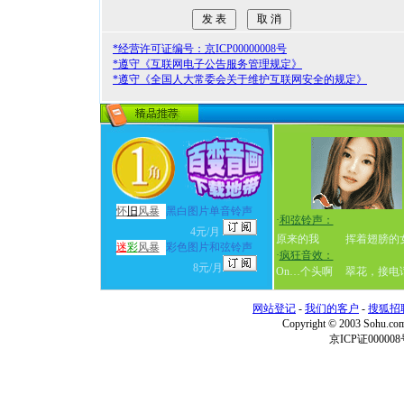
*经营许可证编号：京ICP00000008号
*遵守《互联网电子公告服务管理规定》
*遵守《全国人大常委会关于维护互联网安全的规定》
怀
旧
风暴
黑白图片单音铃声
·
和弦铃声：
4元/月
原来的我
挥着翅膀的
迷
彩
风暴
彩色图片和弦铃声
·
疯狂音效：
8元/月
On…个头啊
翠花，接电
网站登记
-
我们的客户
-
搜狐招
Copyright © 2003 Sohu.c
京ICP证000