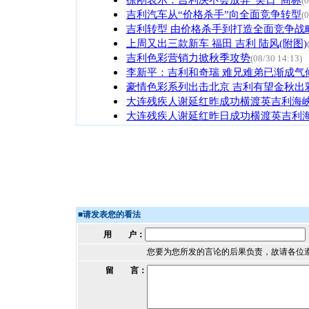
(
吉利汽车从“价格杀手”向全面竞争转型
(
吉利转型 由价格杀手到打造全面竞争战
上周又出三款新车 福田 吉利 陆风(附图)
吉利色彩营销力掀秋季攻势
(08/30 14:13)
李新平：吉利和奇瑞 难兄难弟已渐成气
豪情色彩系列出击北京 吉利有望金秋出
大连残疾人谢延红昨成功横渡英吉利海峡
大连残疾人谢延红昨日成功横渡英吉利
■
请发表您的看法
用 户：
您要为您所发的言论的后果负责，故请各位
留 言：