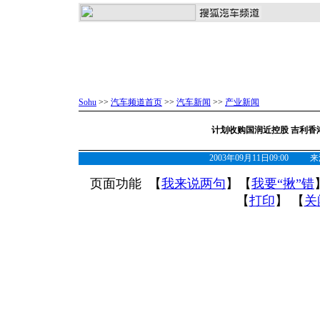
Sohu
>>
汽车频道首页
>>
汽车新闻
>>
产业新闻
计划收购国润近控股 吉利香
2003年09月11日09:00
页面功能 【
我来说两句
】【
我要“揪”错
【
打印
】 【
关