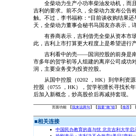
全柴动力生产小功率柴油发动机，而且
吉利的要求。前不久，全柴动力发布公告
触。不过，李书福称：“目前谈收购结果还
天，全柴动力董事会秘书马国友亦表示，
有券商表示，吉利借壳全柴从资本市场
此，吉利上市打算更大程度上是希望进行
吉利看中的壳——国润控股的前身是南
市多年的贺学初等人组建的离岸公司成功
润，主要业务变为投资控股。
从国中控股（0202 ，HK）到华利资源（
控股（0755 ，HK），贺学初擅长寻找
后加入新概念，炒高股价后再减持套现。
页面功能 【
我来说两句
】【
我要“揪”错
】【
推荐
】
■
相关连接
中国民办教育的喜与忧 北京吉利大学启
徐刚表示：吉利决不会放弃“美日”商标