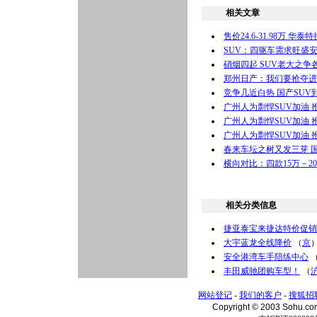
相关文章
售价24.6-31.98万 华
SUV：四驱车需求旺盛
硝烟四起 SUV老大之争
郑州日产：我们要抢夺进口
竞争几近白热 国产SU
广州人为剽悍SUV加油 
广州人为剽悍SUV加油 
广州人为剽悍SUV加油 
春来车坛之树又发三芽 国
横向对比：四款15万－2
相关分类信息
捷亚泰宝来捷达特价促销
大宇蓝龙全线降价
（
京
安全港湾车手陪练中心
丰田威驰团购车型！
（
网站登记
-
我们的客户
-
搜狐招
Copyright © 2003 Sohu.c