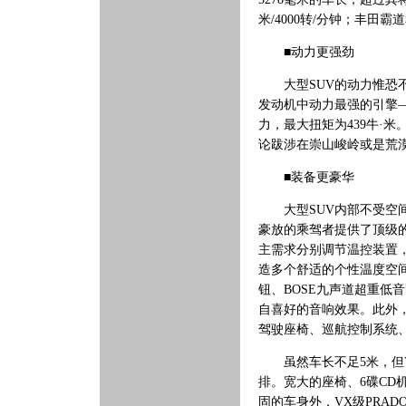
米/4000转/分钟；丰田
■动力更强劲
大型SUV的动力惟恐不
发动机中动力最强的引擎———
力，最大扭矩为439牛·
论跋涉在崇山峻岭或是荒
■装备更豪华
大型SUV内部不受空间
豪放的乘驾者提供了顶级
主需求分别调节温控装置
造多个舒适的个性温度空
钮、BOSE九声道超重低
自喜好的音响效果。此外
驾驶座椅、巡航控制系统
虽然车长不足5米，但V
排。宽大的座椅、6碟C
固的车身外，VX级PRA