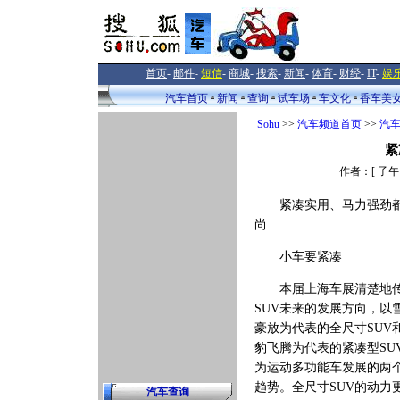
首页
-
邮件
-
短信
-
商城
-
搜索
-
新闻
-
体育
-
财经
-
IT
-
娱
汽车首页
新闻
查询
试车场
车文化
香车美
Sohu
>>
汽车频道首页
>>
汽
紧
作者：[ 子午 
紧凑实用、马力强劲
尚
小车要紧凑
本届上海车展清楚地
SUV未来的发展方向，以
豪放为代表的全尺寸SUV
豹飞腾为代表的紧凑型SU
为运动多功能车发展的两
趋势。全尺寸SUV的动力
汽车查询