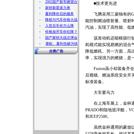
2002国产新车瞭望台
■技术更先进
家轿新星派力奥
夏利降价后的服务
飞腾采用三菱独有的GDI(Ga
降税与汽车价格大战
能控制燃油喷射量、喷射
入世后车价怎么降
汽油，实现了高性能、低
价格放开车价狂降？
国产家轿大战北博会
该发动机还能根据行驶路
赛欧、夏利先睹为快
耗模式能实现易燃的混合
分类广告
降低燃耗。另一方面，高
率，实现强力的燃烧，是
Fusion虽小却装备齐
后视镜、燃油系统安全开关
标准装备。
大车要马力
在上海车展上，金杯通用
PRADO和陆地巡洋舰，VO
和JEEP2500。
虽然金杯通用的豪放以50
5278毫米的车长，超过其将近