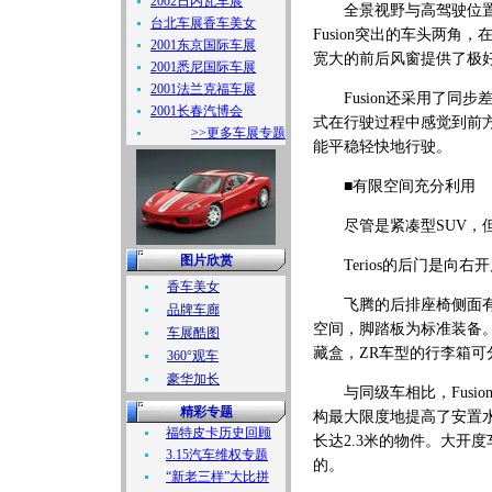
2002日内瓦车展
全景视野与高驾驶位置使驾
台北车展香车美女
Fusion突出的车头两
2001东京国际车展
宽大的前后风窗提供了极
2001悉尼国际车展
2001法兰克福车展
Fusion还采用了同步
2001长春汽博会
式在行驶过程中感觉到前方
>>更多车展专题
能平稳轻快地行驶。
■有限空间充分利用
尽管是紧凑型SUV，但
图片欣赏
Terios的后门是向右
香车美女
飞腾的后排座椅侧面有高
品牌车廊
空间，脚踏板为标准装备
车展酷图
藏盒，ZR车型的行李箱可
360°观车
豪华加长
与同级车相比，Fusio
精彩专题
构最大限度地提高了安置水
福特皮卡历史回顾
长达2.3米的物件。大开
3.15汽车维权专题
的。
“新老三样”大比拼