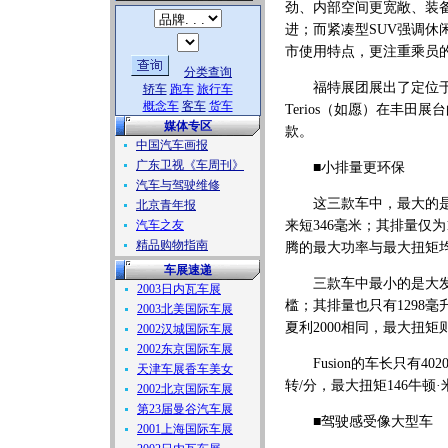
劲、内部空间更宽敞、装
进；而紧凑型SUV强调休
市使用特点，更注重乘员
分类查询
福特展团展出了定位于现代
轿车
跑车
旅行车
概念车
客车
货车
Terios（如愿）在丰
媒体专区
款。
中国汽车画报
广东卫视《车周刊》
■小排量更环保
汽车与驾驶维修
这三款车中，最大的是长
北京青年报
汽车之友
来短346毫米；其排量仅
精品购物指南
腾的最大功率与最大扭矩均
车展速递
三款车中最小的是大发公司的
2003日内瓦车展
槛；其排量也只有1298毫
2003北美国际车展
夏利2000相同，最大扭矩
2002汉城国际车展
2002东京国际车展
Fusion的车长只有4020
天津车展香车美女
转/分，最大扭矩146牛顿·
2002北京国际车展
第23届曼谷汽车展
■驾驶感受像大型车
2001上海国际车展