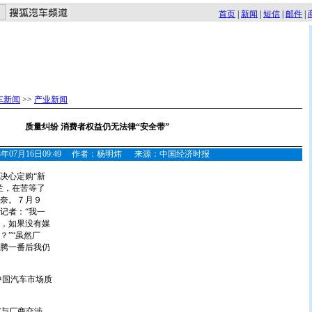
首页
|
新闻
|
短信
|
邮件
|
车新闻
>>
产业新闻
质量纠纷 消费者权益仍无法律“安全带”
03年07月16日09:49 作者：杨明炜 来源：中国经济时报
心定购“新
兰，在苦等了
奈。７月９
记者：“我一
，如果没有媒
？”“虽然厂
腾一番后我仍
国汽车市场质
与厂商交涉