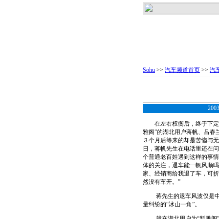
Sohu
>>
汽车频道首页
>>
汽
20
在左右权衡后，终于下定决
雅阁”的湖北用户蒋帆、吕春
３个月后等来的却是苦恼与无
日，蒋帆先生在电话里还在问
个普通老百姓遇到这样的事情
体的关注，退车能一帆风顺吗
家、经销商给我退了车，可折
然没有车开。”
蒋先生的退车风波仅是中
量纠纷的“冰山一角”。
就在湖北用户为“新雅阁”