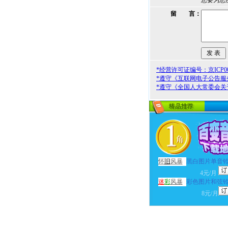
您要为您
留 言：
*经营许可证编号：京ICP000
*遵守《互联网电子公告服
*遵守《全国人大常委会关
怀
旧
风暴
黑白图片单音
4元/月
迷
彩
风暴
彩色图片和弦
8元/月