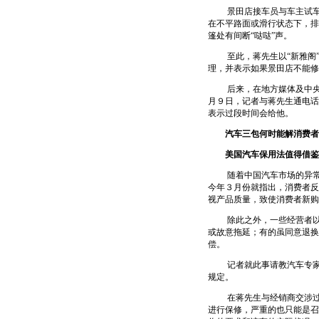
景田店接车员与车主试车后
在不平路面或滑行状态下，排
篷处有间断“哒哒”声。
至此，蒋先生以“新雅阁”
理，并表示如果景田店不能
后来，在地方媒体及中央媒
月９日，记者与蒋先生通电话
表示过段时间会给他。
汽车三包何时能解消费者
美国汽车保用法值得借鉴
随着中国汽车市场的异常火
今年３月份就指出，消费者反
视产品质量，致使消费者新购
除此之外，一些经营者以国
或故意拖延；有的虽同意退换
偿。
记者就此事请教汽车专家，
规定。
在蒋先生与经销商交涉过程
进行保修，严重的也只能是召