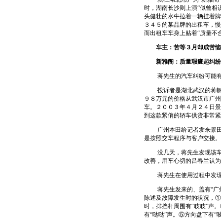
时，湖南长沙则上演“似曾相
头健壮的水牛拉着一辆挂着牌
３４５的某品牌的出租车，慢
而出租车车身上贴着“质量不
车主：苦等３月却成苦恼
新雅阁：质量瑕疵起纠纷
蒋先生的汽车纠纷可能有
投诉者是湖北武汉的蒋帆先
９８万元的价格从武汉市广州
车。２００３年４月２４日景
到这款紧俏的轿车供货非常
广州本田给记者发来景田店
是按照交车程序与客户交接。
没几天，蒋先生发现该车仪
改善，用车心切的吕春兰认为
蒋先生在使用过程中发现
蒋先生发来的、盖有“广州本
陈述及故障发生时的状况，①
时，排挡杆周围有“吱吱”声
有“哒哒”声。⑤方向盘下有“