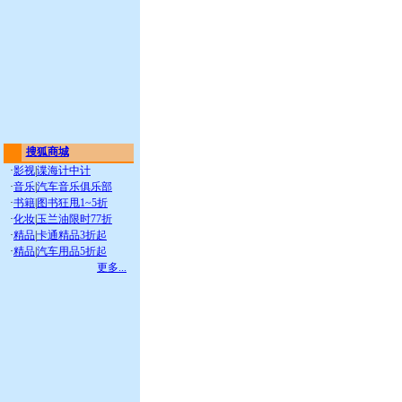
搜狐商城
·
影视
|
谍海计中计
·
音乐
|
汽车音乐俱乐部
·
书籍
|
图书狂甩1~5折
·
化妆
|
玉兰油限时77折
·
精品
|
卡通精品3折起
·
精品
|
汽车用品5折起
更多...