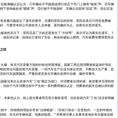
检测确认后认为：①车辆在不平路面或滑行状态下车门上都有“吱吱”声。②车辆
档下装饰板处有“喳喳”声。③行驶不平路面时，车辆左后部有“叽叽”声。④右后顶
有质量问题提出了退车的要求，但遭到景田店的拒绝，景田店表示只同意免费修
修好，可要求本田公司派技术人员来修，直到修好为止。但蒋先生坚持退车。
体的关注下，景田店及厂方的态度发生了“大转弯”，表示可以为蒋先生退车。７
，他告诉记者，他现在只拿到了车款，剩余的诸如上牌照、汽车税费等费用景田店
之忧
爆，有关汽车质量方面的纠纷也明显增多。国家工商总局消费者权益保护局在
映的突出问题首推汽车质量。一些汽车生产企业为保证供货，不断加大生产量，忽
买的汽车故障频发，严重的甚至发生车辆在使用中自燃、爆炸等事件。
家没有出台具体汽车“三包”规定为借口，对消费者合理的退、换货要求无理拒绝
，但由于汽车消费过程中产生的一系列费用难以认定，消费者的损失也难以得到赔
专家也认为，就上面当事者而言双方都有道理，但目前就汽车“三包”还没有明确
中，经销商的理由非常有“法律根据”：“目前只有在一定里程内、一定的年限内
回制，尚无对车辆包退、包换的制度。”“并希望当事人实事求是地向有关媒体反映