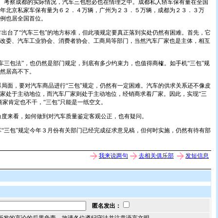
头”。考察成都的实际情况，汽车三包想必也在情理之中。成都私人轿车保有量在全国
年北京私家车保有量为６２．４万辆，广州为２３．５万辆，成都为２３．３万
例也居全国首位。
台了“汽车三包”的地方标准，但此项规定要真正落到实处仍然有困难。首先，它
改委、汽车工业协会、消费者协会、工商局等部门，当然汽车厂家也是主体，相互
包法”，也仍然是部门规定，到底有多少约束力，也值得商榷。如手机“三包”规
然居高不下。
面，要对汽车商品进行“三包”规定，仍然有一定困难。汽车的供求关系还不像皮
家处于主动地位，而汽车厂家则处于主动地位，经销商求着厂家。因此，实现“三
商家肯定也不干，“三包”只能是一纸空文。
来看，如何做到对汽车质量鉴定客观公正，也有疑问。
三包”规定今年３月份有关部门已经完成征求意见稿，但何时实施，仍然有待有部
我来说两句
去相关俱乐部
发短信息
匿名发出：