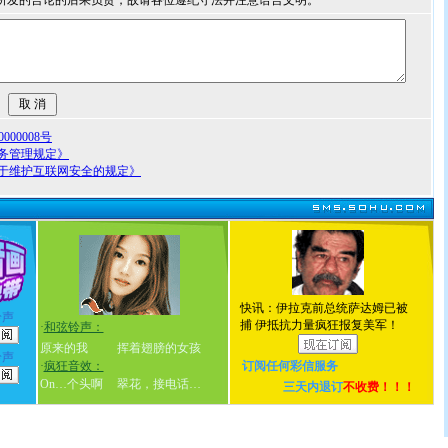
所发的言论的后果负责，故请各位遵纪守法并注意语言文明。
00008号
务管理规定》
于维护互联网安全的规定》
快讯：伊拉克前总统萨达姆已被
铃声
捕 伊抵抗力量疯狂报复美军！
·
和弦铃声：
原来的我
挥着翅膀的女孩
铃声
·
疯狂音效：
订阅任何
彩信服务
On…个头啊
翠花，接电话…
三天内退订
不收费！！！