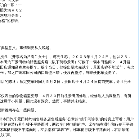
识”的一幕：一
照为湘ＫＸ２
悠悠地走着，
合格”的标语。
典型意义。事情则要从头说起。
生（开票名为吕春兰女士）。蒋先生称，２００３年１月２４日，他以２５．
本田汽车景田特约销售服务店（以下简称景田）订购了一辆本田雅阁２．４升轿
田店通知吕春兰去提车。提车当日，他提出要求先试车，景田店称不能试车，考虑
紧张，加之广州本田公司的口碑也不错，便没再坚持，当即便把车提走了。
的陈述：预定交车时间为５月２日，景田店于４月２４日提前交车，并且完全
表台的杂物箱盖变形，４月３０日前往景田店修理，经修理人员调整后，有所
这属于小问题，因此没有深究。然而，事情并未结束。
新雅阁存在一些问题。
田汽车景田特约销售服务店售后服务”公章的“接车问诊表”的传真上写着：用户
车辆在滑行和行驶不平路面时，两边车门有“嘭嘭”声。②车辆在滑行和行驶不平路
。③车辆行驶不平路面时，左后部有“叽叽”声。④车辆行驶不平路面时，右后顶篷
吱吱”声。