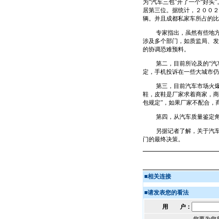
为“汽车三包”开了一个“好
居第三位。据统计，２００２
辆。并且成都私家车所占的比
专家指出，虽然有些地方出
涉及多个部门，如质监局、发
的协调恐难预料。
第二，目前所论及的“汽车三
定，手机投诉在一些大城市仍
第三，目前汽车市场火爆局
鞋，皮鞋是厂家求着商家，商
包规定”，如果厂家不配合，
第四，从汽车质量鉴定角度
另据记者了解，关于汽车“
门的最终决策。
■
相关连接
■
请发表您的看法
用 户：