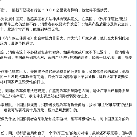
”
，一部新车还没有行驶３０００公里就有异响，他觉得不能接受。
发展中国家，借鉴美国有关法律具有现实意义。在美国，《汽车保证使用法》
如果修三次仍然修不好，消费者有权要求予以退车；如果产品质量涉及到安全的，
车。此法非常严厉，能做到铁面无私。
汽车保证使用法》出台时阻力非常大。作为汽车厂家来说，他们全力抑制此法
住压力，最终予以通过。
，消费者退车不必经过复杂的程序。如果商家或厂家不予以退车，一旦消费者
商务部，美国商务部就会对厂家的产品进行严格的调查，如果一旦发现问题，就要
用也非常巨大。美国消协是代表消费者的公共组织，如果你是它的成员，他就
协一旦发现汽车质量有问题，它会在其内部杂志上予以通报，建议大家不要购买。
将对商家产生毁灭性的打击。
美国的汽车保用法还规定，在鉴定汽车质量隐患方面，是让厂家自己排除质量
“谁主张谁举证”。该法律主要是站在消费者弱势地位上。
显眼。中国法律规定，消费者发现汽车有质量问题，按照“谁主张谁举证”的法律
一项就可能要花费十几万元，压力是可想而知的。
为什么中国消费者会采取诸如拉车游街、砸车等极端作法，对中国及国外的汽
。
，四川成都质监局出台了一个“汽车三包”的地方标准，虽然还不尽完善，但毕竟