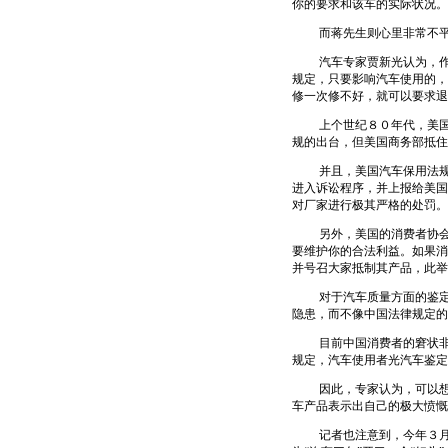
你的要求和该车的实际状况。
而蒋先生则心里非常不平衡
汽车专家贾新光认为，作为
规定，只要影响汽车使用的，
修一次修不好，就可以要求退
上个世纪８０年代，美国《
规的出台，但美国商务部抵
并且，美国汽车保用法规定
进入诉讼程序，并上报给美国
对厂家进行极其严格的处罚。
另外，美国的消费者协会作
要维护你的合法利益。如果消
并号召大家抵制其产品，此举
对于汽车质量方面的鉴定，
隐患，而不像中国法律规定的
目前中国消费者的窘状非常
规定，汽车使用者光汽车鉴定
因此，专家认为，可以想像
车产品表示出自己的极大愤慨
记者也注意到，今年３月份