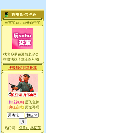
三重奖励，百分百中奖
·
找老乡尽在激情老乡会
·
攒魔法袜子拿圣诞礼物
搜狐彩信最新推荐
·
[
和
弦
铃
声
]
眉飞色舞
·
[
疯
狂
音
效
]
厉鬼再现
热门词：
必杀功
林忆莲