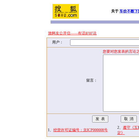
关于
车价不断下
致网友公开信——有话好好说
用户：
您要对您发表的言论之
留言：
2、
遵守《互
1、
经营许可证编号：京ICP000008号
定》