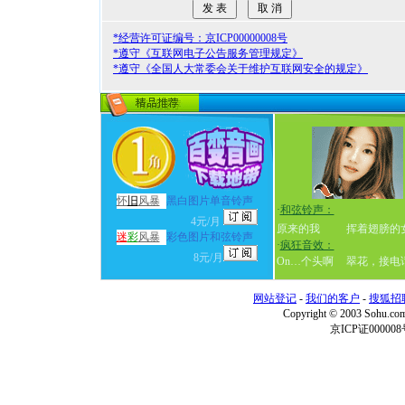
*经营许可证编号：京ICP00000008号
*遵守《互联网电子公告服务管理规定》
*遵守《全国人大常委会关于维护互联网安全的规定》
怀
旧
风暴
黑白图片单音铃声
·
和弦铃声：
4元/月
原来的我
挥着翅膀的
迷
彩
风暴
彩色图片和弦铃声
·
疯狂音效：
8元/月
On…个头啊
翠花，接电
网站登记
-
我们的客户
-
搜狐招
Copyright © 2003 Sohu.c
京ICP证000