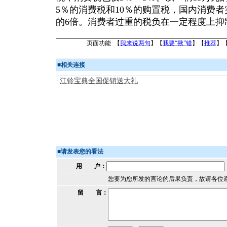
5％的消费税和10％的购置税，国内消费
的6倍。消费者过重的税负在一定程度上抑
页面功能 【
我来说两句
】【
我要“揪”错
】【
推荐
】
■
相关连接
江铃宝典全国促销送大礼
·
■
请发表您的看法
用 户：
您要为您所发的言论的后果负责，故请各位
留 言：