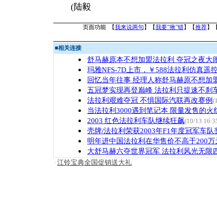
(陆毅
页面功能 【
我来说两句
】【
我要“揪”错
】【
推荐
】
■
相关连接
舒马赫原本不想加盟法拉利 夺冠之夜大
玛雅NFS-7D上市，￥588法拉利仿真
回忆当年往事 经理人称舒马赫原不想加
五冠梦实现再登巅峰 法拉利只提速不刹
法拉利艰难夺冠 不惧国际汽联再改赛例
(
当法拉利3000遇到笔记本 限量发售的火
2003 红色法拉利车队继续狂飙
(10/13 16:3
壳牌/法拉利荣获2003年F1年度冠军车队
明年进中国法拉利在华售价不高于200万
大舒马赫六夺世界冠军 法拉利风光无限四
江铃宝典全国促销送大礼
·