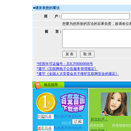
■
请发表您的看法
用 户：
您要为您所发的言论的后果负责，故请各位
留 言：
*经营许可证编号：京ICP00000008号
*遵守《互联网电子公告服务管理规定》
*遵守《全国人大常委会关于维护互联网安全的规定》
怀
旧
风暴
黑白图片单音铃声
·
和弦铃声：
4元/月
原来的我
挥着翅膀的
迷
彩
风暴
彩色图片和弦铃声
·
疯狂音效：