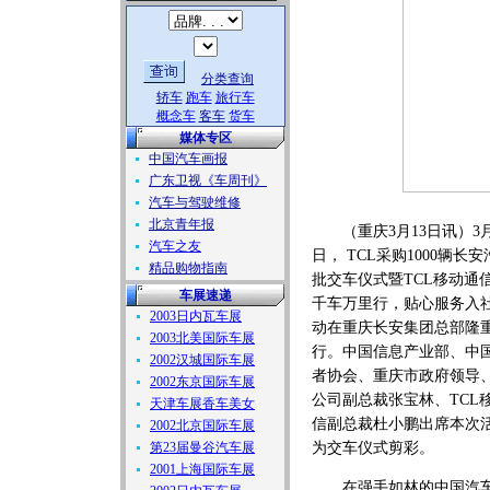
分类查询
轿车
跑车
旅行车
概念车
客车
货车
媒体专区
中国汽车画报
广东卫视《车周刊》
汽车与驾驶维修
北京青年报
（重庆3月13日讯）3月
汽车之友
日， TCL采购1000辆长
精品购物指南
批交车仪式暨TCL移动通
车展速递
千车万里行，贴心服务入社
2003日内瓦车展
动在重庆长安集团总部隆
2003北美国际车展
行。中国信息产业部、中
2002汉城国际车展
者协会、重庆市政府领导
2002东京国际车展
公司副总裁张宝林、TCL
天津车展香车美女
信副总裁杜小鹏出席本次
2002北京国际车展
第23届曼谷汽车展
为交车仪式剪彩。
2001上海国际车展
在强手如林的中国汽