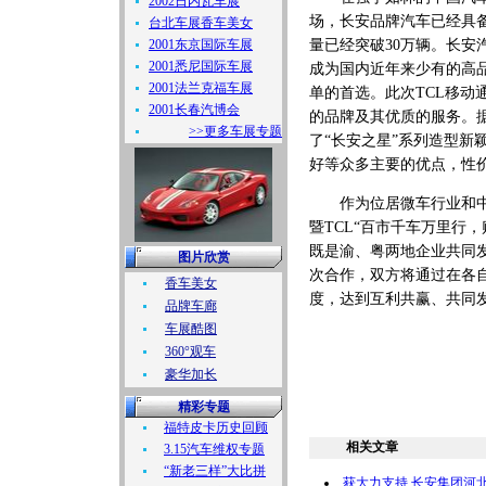
2002日内瓦车展
场，长安品牌汽车已经具
台北车展香车美女
2001东京国际车展
量已经突破30万辆。长安
2001悉尼国际车展
成为国内近年来少有的高
2001法兰克福车展
单的首选。此次TCL移动
2001长春汽博会
的品牌及其优质的服务。据
>>更多车展专题
了“长安之星”系列造型
好等众多主要的优点，性价
作为位居微车行业和中国国
暨TCL“百市千车万里行
既是渝、粤两地企业共同
图片欣赏
次合作，双方将通过在各
香车美女
度，达到互利共赢、共同
品牌车廊
车展酷图
360°观车
豪华加长
精彩专题
福特皮卡历史回顾
相关文章
3.15汽车维权专题
“新老三样”大比拼
获大力支持 长安集团河