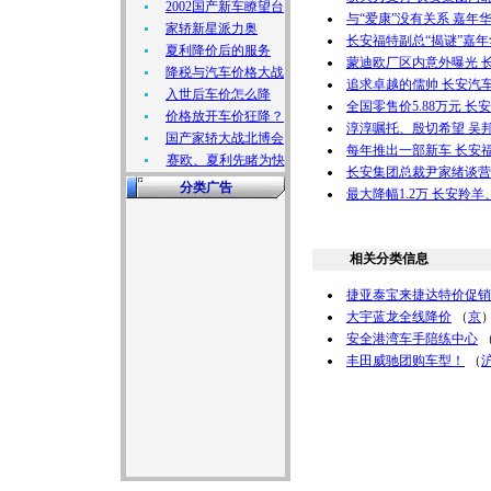
2002国产新车瞭望台
与“爱康”没有关系 嘉年华
家轿新星派力奥
长安福特副总“揭谜”嘉年
夏利降价后的服务
蒙迪欧厂区内意外曝光 
降税与汽车价格大战
追求卓越的儒帅 长安汽
入世后车价怎么降
全国零售价5.88万元 
价格放开车价狂降？
淳淳嘱托、殷切希望 吴
国产家轿大战北博会
每年推出一部新车 长安
赛欧、夏利先睹为快
长安集团总裁尹家绪谈营
分类广告
最大降幅1.2万 长安羚
相关分类信息
捷亚泰宝来捷达特价促销
大宇蓝龙全线降价
（
京
安全港湾车手陪练中心
丰田威驰团购车型！
（