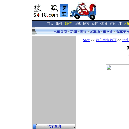
首页
-
邮件
-
短信
-
商城
-
搜索
-
新闻
-
体育
-
财经
-
IT
-
娱
汽车首页
新闻
查询
试车场
车文化
香车美
Sohu
>>
汽车频道首页
>>
汽
汽车查询