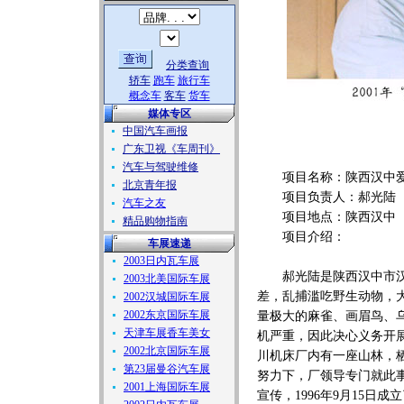
分类查询
轿车
跑车
旅行车
概念车
客车
货车
媒体专区
中国汽车画报
广东卫视《车周刊》
汽车与驾驶维修
项目名称：陕西汉中爱
北京青年报
项目负责人：郝光陆
汽车之友
项目地点：陕西汉中
精品购物指南
项目介绍：
车展速递
2003日内瓦车展
郝光陆是陕西汉中市汉川
2003北美国际车展
差，乱捕滥吃野生动物，
2002汉城国际车展
2002东京国际车展
量极大的麻雀、画眉鸟、
天津车展香车美女
机严重，因此决心义务开展
2002北京国际车展
川机床厂内有一座山林，
第23届曼谷汽车展
努力下，厂领导专门就此
2001上海国际车展
宣传，1996年9月15