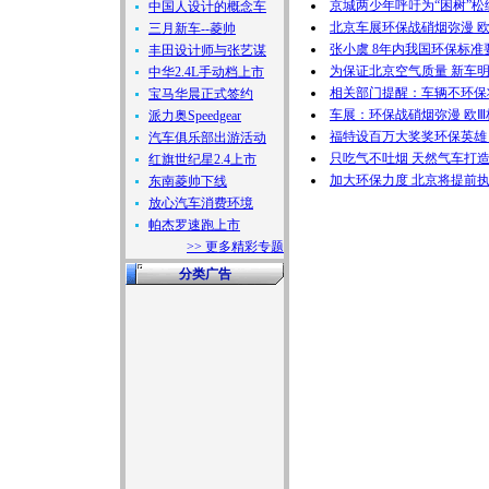
京城两少年呼吁为“困树”松
中国人设计的概念车
北京车展环保战硝烟弥漫 
三月新车--菱帅
张小虞 8年内我国环保标准
丰田设计师与张艺谋
为保证北京空气质量 新车
中华2.4L手动档上市
相关部门提醒：车辆不环保
宝马华晨正式签约
车展：环保战硝烟弥漫 欧
派力奥Speedgear
福特设百万大奖奖环保英雄 
汽车俱乐部出游活动
只吃气不吐烟 天然气车打
红旗世纪星2.4上市
加大环保力度 北京将提前
东南菱帅下线
放心汽车消费环境
帕杰罗速跑上市
>> 更多精彩专题
分类广告