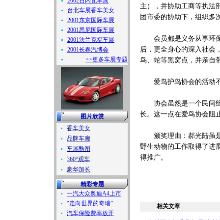
2002日内瓦车展
主），并协助工商等执法
台北车展香车美女
团市委的协助下，组织多
2001东京国际车展
2001悉尼国际车展
会员都是义务从事环保工作
2001法兰克福车展
后，更全身心的深入社会
2001长春汽博会
>>更多车展专题
鸟、蛇等黑窝点，并亲自
爱鸟护鸟协会的活动不仅
协会虽然是一个民间组织
长。这一点在爱鸟协会阻
图片欣赏
香车美女
颁奖理由：郝光陆虽是一
品牌车廊
野生动物的工作取得了进
车展酷图
得推广。
360°观车
豪华加长
精彩专题
一汽大众奥迪A4上市
“走向世界的奇瑞”
相关文章
汽车保险费率放开