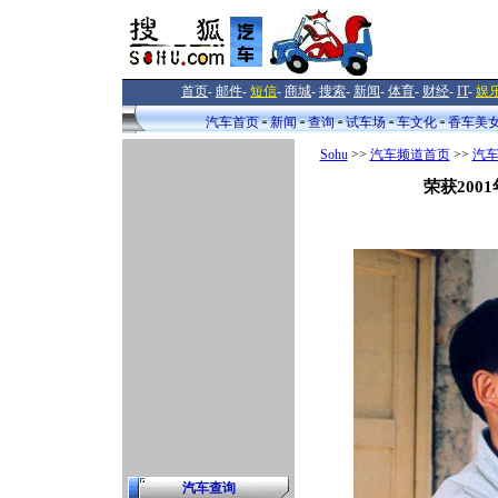
首页
-
邮件
-
短信
-
商城
-
搜索
-
新闻
-
体育
-
财经
-
IT
-
娱
汽车首页
新闻
查询
试车场
车文化
香车美
Sohu
>>
汽车频道首页
>>
汽
荣获200
汽车查询