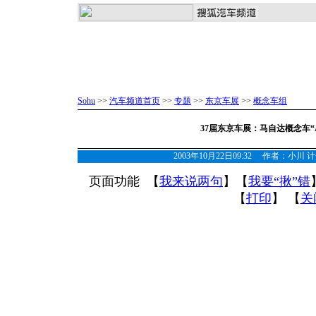
Sohu
>>
汽车频道首页
>>
专题
>>
东京车展
>>
概念车组
37届东京车展：马自达概念车“A
2003年10月22日09:32 作者：小
页面功能 【
我来说两句
】【
我要“揪”错
【
打印
】 【
关