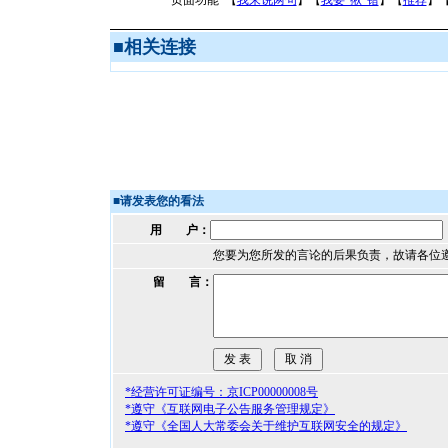
页面功能 【
我来说两句
】【
我要“揪”错
】【
推荐
】
■
相关连接
■
请发表您的看法
用 户：
您要为您所发的言论的后果负责，故请各位
留 言：
*经营许可证编号：京ICP00000008号
*遵守《互联网电子公告服务管理规定》
*遵守《全国人大常委会关于维护互联网安全的规定》