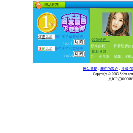
怀
旧
风暴
黑白图片单音铃声
·
和弦铃声：
4元/月
原来的我
挥着翅膀的
迷
彩
风暴
彩色图片和弦铃声
·
疯狂音效：
8元/月
On…个头啊
翠花，接电
网站登记
-
我们的客户
-
搜狐招
Copyright © 2003 Sohu.c
京ICP证000