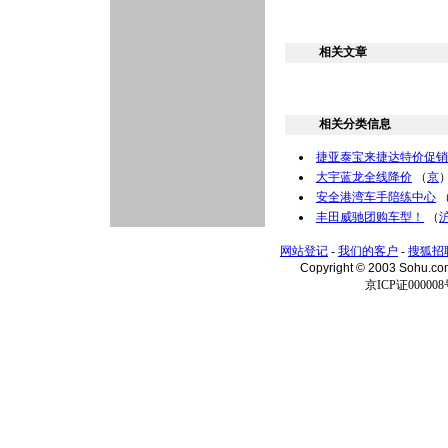
相关文章
相关分类信息
捷亚泰宝来捷达特价促销
大宇蓝龙全线降价
（
京
安全港湾车手陪练中心
丰田威驰团购车型！
（
网站登记
-
我们的客户
-
搜狐招
Copyright © 2003 Sohu.c
京ICP证000