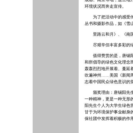
环境状况而奔走宣传。
为了把活动中的感受传递
丛书和摄影作品，如《雪
里路云和月》、《南国寻
尽艰辛但丰富多彩的绿
值得赞赏的是，唐锡阳先
和所倡导的绿色文化理念
轰轰烈烈地开展着、蔓延
吹遍神州……美国《新闻
志着中国民众绿色意识的
颁奖理由：唐锡阳先生和
一种精神，更是一种无形
阳先生个人为大学生绿色
甘于为环境保护事业献身
保社团中发挥着积极的作