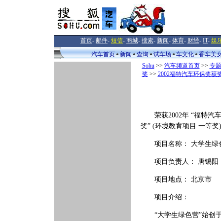
首页
-
邮件
-
短信
-
商城
-
搜索
-
新闻
-
体育
-
财经
-
IT
-
娱
汽车首页
新闻
查询
试车场
车文化
香车美
Sohu
>>
汽车频道首页
>>
专
奖
>>
2002福特汽车环保奖获
荣获2002年 “福特汽
奖” (环境教育项目 一等奖
项目名称： 大学生绿
项目负责人： 唐锡阳
项目地点： 北京市
项目介绍：
“大学生绿色营”始创于1