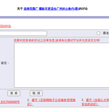
关于
选择范围广 哪款车更适合广州的士换代(图)
的讨论
话好好说
匿名
您要对您发表的言论之后果负责,故请各位遵纪守法并注意语言文明!
留言：
2、
遵守《互联网电子公告服务管理规
3、
遵守《全国人大
CP000008号
定》
安全的决定》