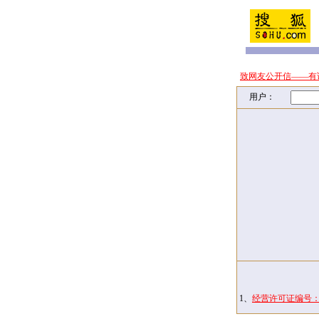
致网友公开信——有
用户：
1、
经营许可证编号：京I