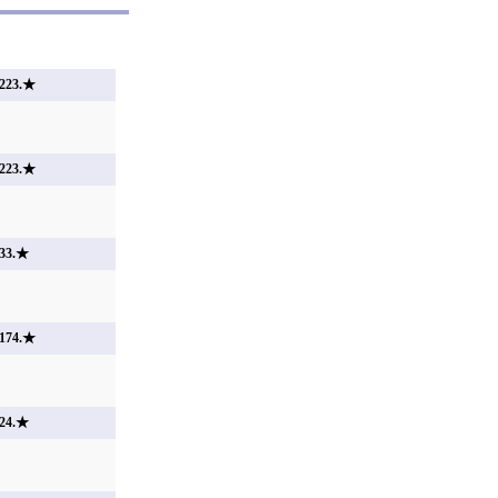
223.★
223.★
33.★
174.★
24.★