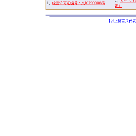
2、
遵守《互
1、
经营许可证编号：京ICP000008号
定》
【以上留言只代表