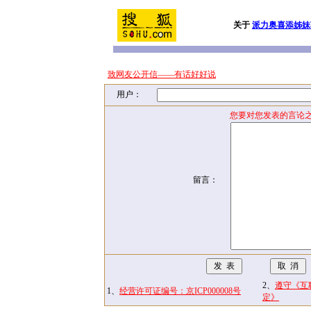
关于
派力奥喜添姊妹
致网友公开信——有话好好说
用户：
您要对您发表的言论之
留言：
2、
遵守《互
1、
经营许可证编号：京ICP000008号
定》