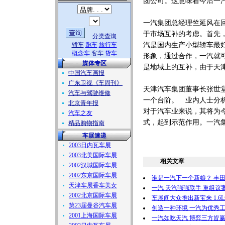
团公司。这意味着今后一
一汽集团总经理竺延风在
于市场互补的考虑。首先
分类查询
轿车
跑车
旅行车
汽是国内生产小型轿车最
概念车
客车
货车
形象，通过合作，一汽就
媒体专区
是地域上的互补，由于天津
中国汽车画报
广东卫视《车周刊》
天津汽车集团董事长张世
汽车与驾驶维修
一个台阶。 业内人士分
北京青年报
对于汽车业来说，其将为
汽车之友
式，起到示范作用。一汽
精品购物指南
车展速递
2003日内瓦车展
2003北美国际车展
相关文章
2002汉城国际车展
2002东京国际车展
谁是一汽下一个新娘？ 丰
天津车展香车美女
一汽 天汽强强联手 重组议
2002北京国际车展
车展间大众推出新宝来 1.6
第23届曼谷汽车展
创造一种环境 一汽为优秀
2001上海国际车展
一汽如吃天汽 博弈三方皆