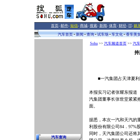
首页
-
邮件
-
短信
-
商城
-
搜索
-
新闻
-
体育
-
财经
-
IT
-
娱
汽车首页
新闻
查询
试车场
车文化
香车美
Sohu
>>
汽车频道首页
>>
汽
持
■一汽集团占天津夏利公司
本报实习记者张耀东报道
汽集团董事长张世堂紧紧
面。
据悉，本次一汽和天汽的
利股份有限公司84．97%
同时，天汽集团公司还将
汽车查询