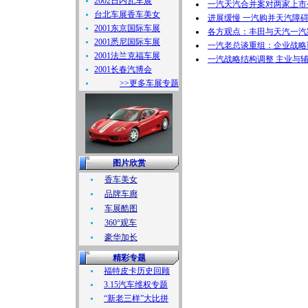
2002日内瓦车展
一汽天汽合并案对两家上市
台北车展香车美女
进展缓慢 一汽购并天汽障
2001东京国际车展
各方观点：丰田与天汽一汽
2001悉尼国际车展
一汽老总谈重组：企业战略
2001法兰克福车展
一汽战略结构调整 主业与
2001长春汽博会
>>更多车展专题
图片欣赏
香车美女
品牌车廊
车展酷图
360°观车
豪华加长
精彩专题
福特皮卡历史回顾
3.15汽车维权专题
“新老三样”大比拼