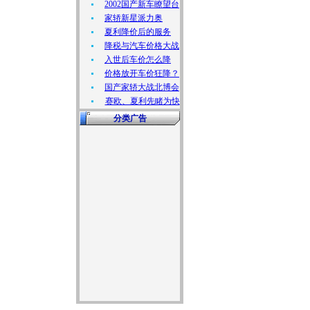
2002国产新车瞭望台
家轿新星派力奥
夏利降价后的服务
降税与汽车价格大战
入世后车价怎么降
价格放开车价狂降？
国产家轿大战北博会
赛欧、夏利先睹为快
分类广告