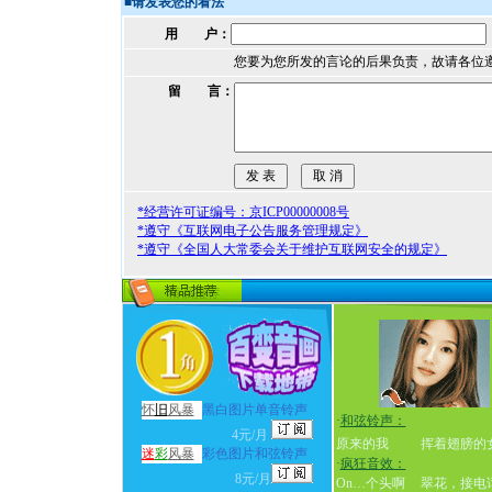
■
请发表您的看法
用 户：
您要为您所发的言论的后果负责，故请各位
留 言：
*经营许可证编号：京ICP00000008号
*遵守《互联网电子公告服务管理规定》
*遵守《全国人大常委会关于维护互联网安全的规定》
怀
旧
风暴
黑白图片单音铃声
·
和弦铃声：
4元/月
原来的我
挥着翅膀的
迷
彩
风暴
彩色图片和弦铃声
·
疯狂音效：
8元/月
On…个头啊
翠花，接电