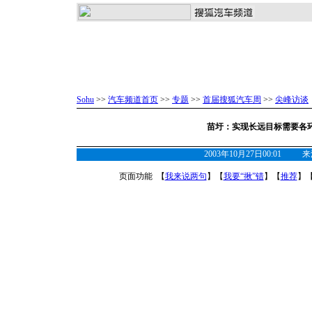
Sohu
>>
汽车频道首页
>>
专题
>>
首届搜狐汽车周
>>
尖峰访谈
苗圩：实现长远目标需要各
2003年10月27日00:01
页面功能 【
我来说两句
】【
我要“揪”错
】【
推荐
】