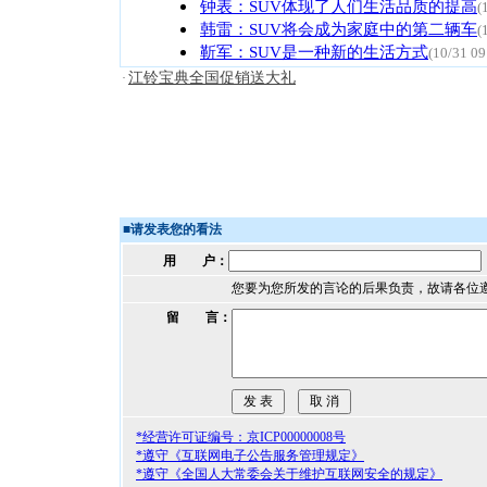
钟表：SUV体现了人们生活品质的提高
(
韩雷：SUV将会成为家庭中的第二辆车
(
靳军：SUV是一种新的生活方式
(10/31 09
江铃宝典全国促销送大礼
·
■
请发表您的看法
用 户：
您要为您所发的言论的后果负责，故请各位
留 言：
*经营许可证编号：京ICP00000008号
*遵守《互联网电子公告服务管理规定》
*遵守《全国人大常委会关于维护互联网安全的规定》