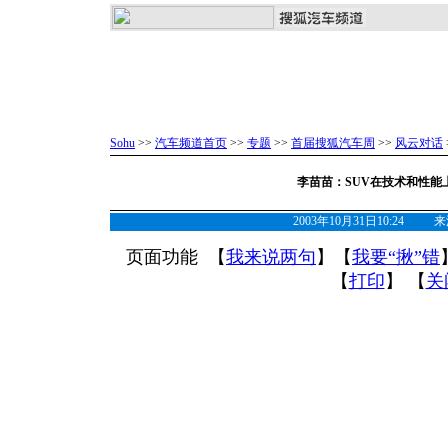
Sohu
>>
汽车频道首页
>>
专题
>>
首届搜狐汽车周
>>
风云对话
李苗苗：SUV在技术和性能
2003年10月31日10:24
页面功能 【
我来说两句
】【
我要“揪”错
【
打印
】 【
关