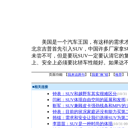
美国是一个汽车王国，有这样的需求才会
北京吉普首先引入SUV，中国许多厂家拿S
未尝不可，但是要玩SUV一定要认清它的
上、安全上必须要比轿车性能好。如果达不
页面功能 【
我来说两句
】【
我要“揪”错
】【
推荐
】
■
相关连接
钟表：SUV和越野车其实很难区分
(10/31
闫彬：SUV体现自由空间的延展和发挥
(
靳军：SUV兼顾皮卡强劲线条和MPV的
钟表：目前的状况家庭还没有能力买第
韩镭：需求和安全让我们选择SUV为第
李苗苗：SUV是一种时尚的体现
(10/31 09