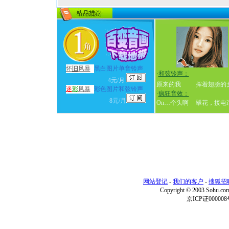
怀
旧
风暴
黑白图片单音铃声
·
和弦铃声：
4元/月
原来的我
挥着翅膀的
迷
彩
风暴
彩色图片和弦铃声
·
疯狂音效：
8元/月
On…个头啊
翠花，接电
网站登记
-
我们的客户
-
搜狐招
Copyright © 2003 Sohu.c
京ICP证000