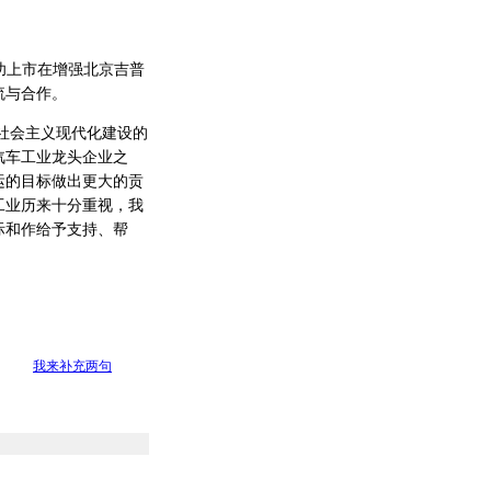
功上市在增强北京吉普
流与合作。
社会主义现代化建设的
汽车工业龙头企业之
运的目标做出更大的贡
工业历来十分重视，我
际和作给予支持、帮
我来补充两句