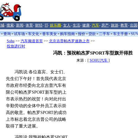
商城
-
搜索
-
新闻
-
体育
-
财经
-
IT
-
娱乐圈
-
女人
-
生活
-
健康
-
汽车
-
房产
-
旅游
-
教育
-
出国
闻
查询
试车场
车文化
香车美女
购车指南
报价
贷款
二手车
车主手册
SU
Sohu
>>
汽车频道首页
>>
北京吉普帕杰罗速跑上市
>>
投放进行时
冯凯：预祝帕杰罗SPORT车型旗开得胜
来源：[
SOHU汽车
]
冯凯说:各位嘉宾、女士们、
先生们下午好！首先我代表北京
市政府市经委向北京吉普汽车有
限公司帕杰罗SPORT新车型的上
市表示热烈的祝贺！向对此付出
辛勤劳动的全体中外员工表示崇
高的敬意。帕杰罗SPORT的成功
上市标志着北京吉普公司的战略
取得了重大进展。
冯凯说:我预祝帕杰罗SPORT