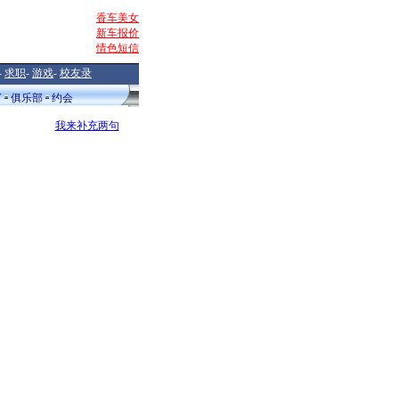
香车美女
新车报价
情色短信
-
求职
-
游戏
-
校友录
V
俱乐部
约会
我来补充两句