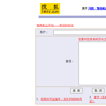
关于
冯凯：预祝帕
致网友公开信——有话好好说
用户：
您要对您发表的言论之
留言：
2、
遵守《互
1、
经营许可证编号：京ICP000008号
定》