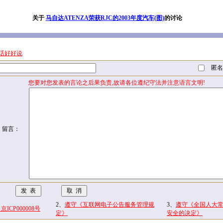
关于
马自达ATENZA荣获RJC的2003年度汽车(图)
的讨论
话好好说
匿名
您要对您发表的言论之后果负责,故请各位遵纪守法并注意语言文明!
留言：
2、
遵守《互联网电子公告服务管理规
3、
遵守《全国人大
CP000008号
定》
安全的决定》