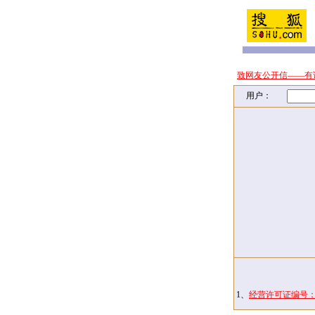
致网友公开信——有
用户：
1、
经营许可证编号：京I