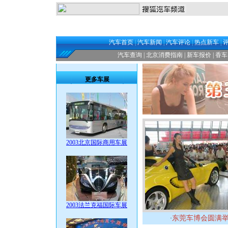
汽车首页
|
汽车新闻
|
汽车评论
|
热点新车
|
汽车查询
|
北京消费指南
|
新车报价
|
香车
更多车展
2003北京国际商用车展
2003法兰克福国际车展
东莞车博会圆满
·