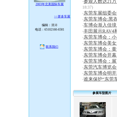
参观人数达21万
·
2003年北美国际车展
18:37)
东莞车展组委会
·
>>更多车展
东莞车博会:黑衣
·
车博会渐入佳境
·
编辑：
潘涛
电话：65102160-6581
丰田展示RAV4和
·
东莞车博会：小美
·
东莞车博会美女
·
联系我们
东莞车博会：黄
·
东莞车博会开幕
·
东莞车博会：展
·
东莞汽车博览会
·
东莞车博会明开
·
谁来保护“东莞
·
参展车型图片