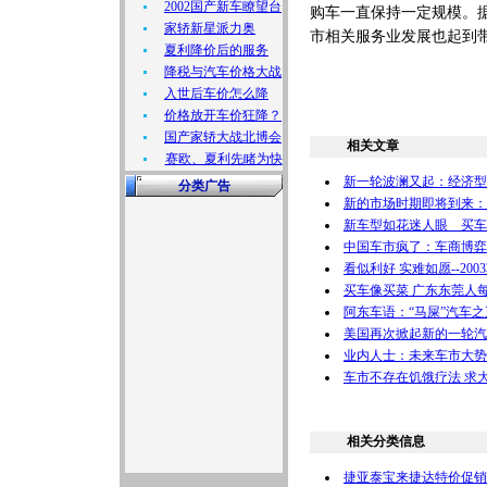
2002国产新车瞭望台
购车一直保持一定规模。
家轿新星派力奥
市相关服务业发展也起到
夏利降价后的服务
降税与汽车价格大战
入世后车价怎么降
价格放开车价狂降？
国产家轿大战北博会
相关文章
赛欧、夏利先睹为快
新一轮波澜又起：经济型
分类广告
新的市场时期即将到来：众
新车型如花迷人眼 买车
中国车市疯了：车商博弈“
看似利好 实难如愿--200
买车像买菜 广东东莞人每
阿东车语：“马屎”汽车
美国再次掀起新的一轮汽
业内人士：未来车市大势
车市不存在饥饿疗法 求
相关分类信息
捷亚泰宝来捷达特价促销