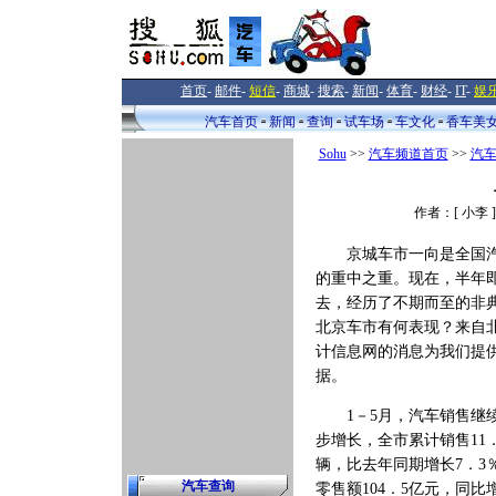
首页
-
邮件
-
短信
-
商城
-
搜索
-
新闻
-
体育
-
财经
-
IT
-
娱
汽车首页
新闻
查询
试车场
车文化
香车美
Sohu
>>
汽车频道首页
>>
汽
作者：[ 小李 
京城车市一向是全国汽
的重中之重。现在，半年
去，经历了不期而至的非
北京车市有何表现？来自
计信息网的消息为我们提
据。
1－5月，汽车销售继
步增长，全市累计销售11
辆，比去年同期增长7．3
汽车查询
零售额104．5亿元，同比