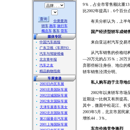
9％，占全市零售额比重13
比2002年提高1．6个百
分类查询
有关分析认为，上半年
轿车
跑车
旅行车
概念车
客车
货车
国产经济型轿车成销
媒体专区
中国汽车画报
来自亚运村汽车交易市场
广东卫视《车周刊》
从汽车销售的价格结构看
汽车与驾驶维修
—20万元的占35％；20
北京青年报
汽车之友
弃那些标注身份、地位的
精品购物指南
轿车销售泾渭分明。
车展速递
私人购车趋于主导地
2003日内瓦车展
2003北美国际车展
2002年以来轿车市场
2002汉城国际车展
近期这一比例又有所提高。
2002东京国际车展
其中，微面中松花江、长安
天津车展香车美女
2003年5月，北京市居民
2002北京国际车展
增长44．3％。
第23届曼谷汽车展
2001上海国际车展
车市价格竞争激烈