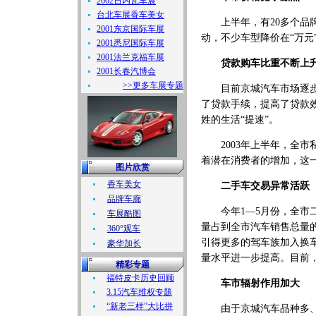
2002日内瓦车展
台北车展香车美女
上半年，有20多个品牌参
2001东京国际车展
动，不少车型降价在“万元
2001悉尼国际车展
2001法兰克福车展
贷款购车比重不断上
2001长春汽博会
>>更多车展专题
目前京城汽车市场逐步建
了贷款手续，提高了贷款
姓的生活“提速”。
2003年上半年，全市
着潜在消费者的增加，这
图片欣赏
香车美女
二手车交易异常活跃
品牌车廊
今年1—5月份，全市二手
车展酷图
量占到全市汽车销售总量的
360°观车
引得更多的驾车族加入换
豪华加长
量水平进一步提高。目前，
精彩专题
福特皮卡历史回顾
车市辐射作用加大
3.15汽车维权专题
“新老三样”大比拼
由于京城汽车品种多、上