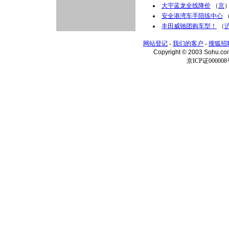
大宇蓝龙全线降价
（
京
安全港湾车手陪练中心
丰田威驰团购车型！
（
网站登记
-
我们的客户
-
搜狐招
Copyright © 2003 Sohu.c
京ICP证000