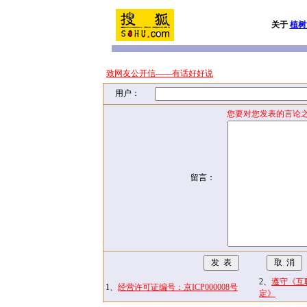
关于
植树
致网友公开信——有话好好说
用户：
您要对您发表的言论之
留言：
2、
遵守《互
1、
经营许可证编号：京ICP000008号
定》