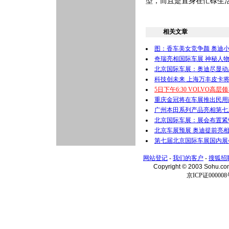
型，而且是置身在忙碌
相关文章
图：香车美女竞争颜 奥迪
奇瑞亮相国际车展 神秘人
北京国际车展：奥迪尽显动感
科技创未来 上海万丰皮卡
5日下午6:30 VOLVO高
重庆金冠将在车展推出民用
广州本田系列产品亮相第七
北京国际车展：展会布置紧锣
北京车展预展 奥迪提前亮相
第七届北京国际车展国内展
网站登记
-
我们的客户
-
搜狐招
Copyright © 2003 Sohu.c
京ICP证000