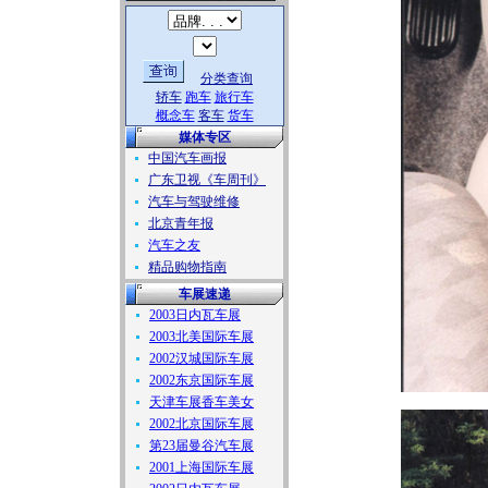
分类查询
轿车
跑车
旅行车
概念车
客车
货车
媒体专区
中国汽车画报
广东卫视《车周刊》
汽车与驾驶维修
北京青年报
汽车之友
精品购物指南
车展速递
2003日内瓦车展
2003北美国际车展
2002汉城国际车展
2002东京国际车展
天津车展香车美女
2002北京国际车展
第23届曼谷汽车展
2001上海国际车展