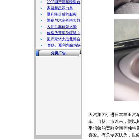
2002国产新车瞭望台
家轿新星派力奥
夏利降价后的服务
降税与汽车价格大战
入世后车价怎么降
价格放开车价狂降？
国产家轿大战北博会
赛欧、夏利先睹为快
分类广告
天汽集团引进日本丰田汽
车，自从上市以来，便以
乎想象的宽敞空间等独特
喜爱。有关专家认为，世