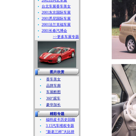
2002日内瓦车展
台北车展香车美女
2001东京国际车展
2001悉尼国际车展
2001法兰克福车展
2001长春汽博会
>>更多车展专题
图片欣赏
香车美女
品牌车廊
车展酷图
360°观车
豪华加长
精彩专题
福特皮卡历史回顾
3.15汽车维权专题
“新老三样”大比拼