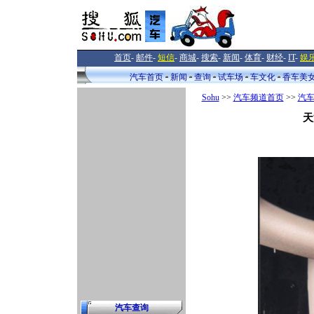
首页
-
邮件
-
短信
-
商城
-
搜索
-
新闻
-
体育
-
财经
-
IT
-
娱
汽车首页
新闻
查询
试车场
车文化
香车美
Sohu
>>
汽车频道首页
>>
汽
天
汽车查询