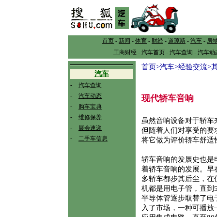
首页
-
新闻
-
体育
-
财经
-
道琼斯
-
汽车
-
房
工商财经
-
汽车首页
-
汽车查询
-
汽车动
首页
>
汽车
>
经验交流
>
汽车
-
汽车查询
-
汽车动态
现代轿车音响
-
购车宝典
-
维修保养
虽然音响设备对于轿车
-
展会速递
但随着人们对享受的要
-
二手车信息
将它做为评价轿车舒适
轿车音响的发展史也是
着轿车音响的发展。早
多轿车都步其后尘，在
机都是用电子管，直到
半导体管逐步取替了电
入了市场，一种可播放