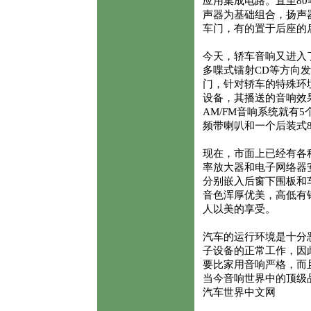
应用集成电路。直至8
声器为基础组合，扬声
车门，有的置于后座的
今天，轿车音响又进入
多喋式镭射CD等方向
门，针对轿车的特殊环
设备，其播送的音响效果
AM/FM音响系统就有
频带喇叭和一个后装式
现在，市面上已经有各
率放大器和电子网络器
分别嵌入后窗下围板和
音色浑厚优美，高低有
人以美的享受。
汽车的运行环境是十分
子设备的正常工作，因
要比家用音响严格，而
当今音响世界中的顶级
汽车世界中文网