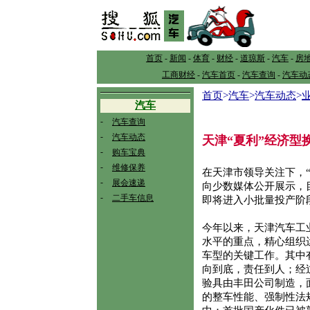
首页
-
新闻
-
体育
-
财经
-
道琼斯
-
汽车
-
房
工商财经
-
汽车首页
-
汽车查询
-
汽车动
首页
>
汽车
>
汽车动态
>
汽车
-
汽车查询
-
汽车动态
天津“夏利”经济型
-
购车宝典
-
维修保养
在天津市领导关注下，“
-
展会速递
向少数媒体公开展示，
-
二手车信息
即将进入小批量投产阶
今年以来，天津汽车工
水平的重点，精心组织
车型的关键工作。其中
向到底，责任到人；经
验具由丰田公司制造，
的整车性能、强制性法