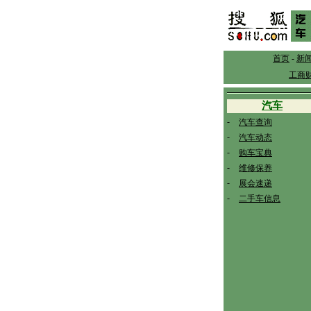
首页
-
新
工商
汽车
-
汽车查询
-
汽车动态
-
购车宝典
-
维修保养
-
展会速递
-
二手车信息