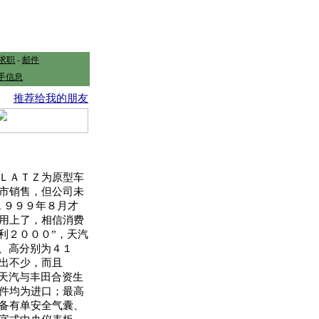
求职
-
邮件
手信息
推荐给我的朋友
ＬＡＴＺ为原型车
市销售，但公司未
１９９９年８月才
用上了，相信消费
利２０００”，天汽
宽、高分别为４１
出不少，而且
用天汽与丰田合资生
件均为进口；最高
备有单安全气囊、