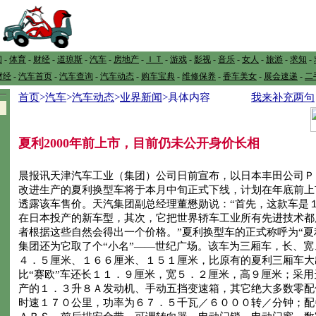
闻
-
体育
-
财经
-
道琼斯
-
汽车
-
房地产
-
ＩＴ
-
游戏
-
影视
-
音乐
-
女人
-
旅游
-
求知
-
财经
-
汽车首页
-
汽车查询
-
汽车动态
-
购车宝典
-
维修保养
-
香车美女
-
展会速递
-
二
首页
>
汽车
>
汽车动态
>
业界新闻
>具体内容
我来补充两句
夏利2000年前上市，目前仍未公开身价长相
晨报讯天津汽车工业（集团）公司日前宣布，以日本丰田公司Ｐ
改进生产的夏利换型车将于本月中旬正式下线，计划在年底前上
透露该车售价。天汽集团副总经理董懋勋说：“首先，这款车是
在日本投产的新车型，其次，它把世界轿车工业所有先进技术都
者根据这些自然会得出一个价格。”夏利换型车的正式称呼为“夏
集团还为它取了个“小名”——世纪广场。该车为三厢车，长、
４．５厘米、１６６厘米、１５１厘米，比原有的夏利三厢车大
比“赛欧”车还长１１．９厘米，宽５．２厘米，高９厘米；采
产的１．３升８Ａ发动机、手动五挡变速箱，其它绝大多数零配
时速１７０公里，功率为６７．５千瓦／６０００转／分钟；配