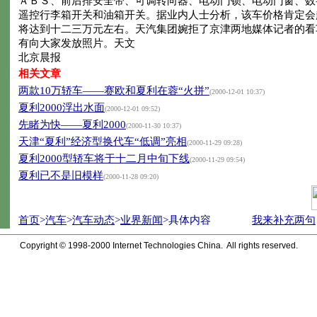
ＡＢＳ、前后排安全带、可调转向器、电动门锁、电动门窗、数
遥控行李箱开关和油箱开关。据业内人士分析，该车价格肯定会
将达到十二三万元左右。天汽集团婉拒了京津两地媒体记者的看
有向大家发放照片。天文
北京晨报
相关文章
两款10万轿车——赛欧和夏利在蓉“火拼”
(2000-12-01 10:37)
夏利2000浮出水面
(2000-12-01 09:52)
先睹为快——夏利2000
(2000-11-30 10:37)
天津“夏利”经济型换代车“低调”亮相
(2000-11-29 09:28)
夏利2000型轿车将于十二月中旬下线
(2000-11-29 09:54)
夏利已不是旧模样
(2000-11-28 09:20)
首页
>
汽车
>
汽车动态
>
业界新闻
>具体内容
我来补充两句
Copyright © 1998-2000 Internet Technologies China. All rights reserved.