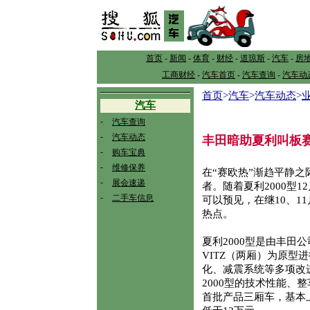
首页
-
新闻
-
体育
-
财经
-
道琼斯
-
汽车
-
房
工商财经
-
汽车首页
-
汽车查询
-
汽车动
首页
>
汽车
>
汽车动态
>
汽车
-
汽车查询
-
汽车动态
丰田暗助夏利叫板
-
购车宝典
-
维修保养
在“赛欧热”渐趋平静之
-
展会速递
者。随着夏利2000型
-
二手车信息
可以预见，在继10、1
热点。
夏利2000型是由丰田
VITZ（两厢）为原
化、减震系统等多项改
2000型的技术性能、
首批产品三厢车，基本