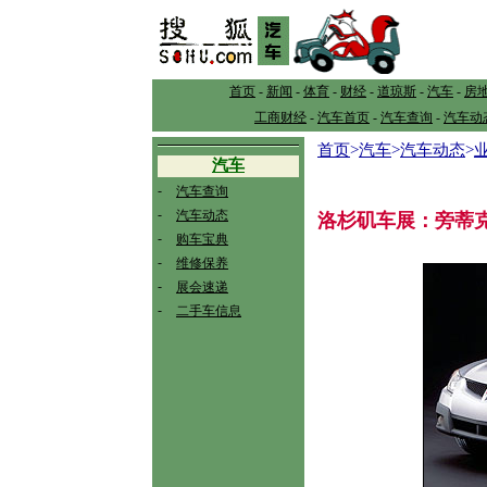
首页
-
新闻
-
体育
-
财经
-
道琼斯
-
汽车
-
房
工商财经
-
汽车首页
-
汽车查询
-
汽车动
首页
>
汽车
>
汽车动态
>
汽车
-
汽车查询
-
汽车动态
洛杉矶车展：旁蒂克
-
购车宝典
-
维修保养
-
展会速递
-
二手车信息