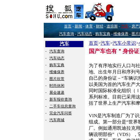
首页
-
新闻
-
体育
-
财经
-
道琼斯
-
汽车
-
房产
汽车查询
-
汽车动态
-
购车宝典
-
维修保养
-
图片
首页
>
汽车
>
汽车小常识
>
汽车
国产车也有＂身份证
-
汽车查询
-
汽车动态
-
购车宝典
为了有序地实行人口与
-
地、出生年月日和序列
维修保养
自己的身份证－“车辆识别
-
图片欣赏
以美国为首的汽车生产大
-
时尚休闲
同时国际标准化组织（
-
展会速递
系列标准。目前已采用这
-
新车报价查询
括了世界上生产汽车和
-
二手车信息查询
-
完全汽车问答
VIN是汽车制造厂为了
-
汽车商城
组成。第一部分是“世界
厂。例如通用凯迪拉克用“
辆说明部份”（VDS）