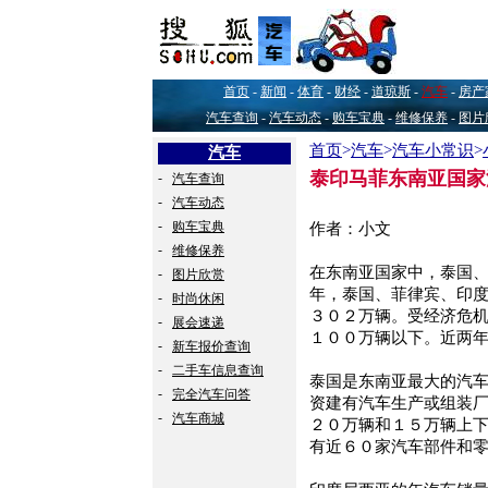
首页
-
新闻
-
体育
-
财经
-
道琼斯
-
汽车
-
房产
汽车查询
-
汽车动态
-
购车宝典
-
维修保养
-
图片
首页
>
汽车
>
汽车小常识
>
汽车
泰印马菲东南亚国家
-
汽车查询
-
汽车动态
-
购车宝典
作者：小文
-
维修保养
在东南亚国家中，泰国
-
图片欣赏
年，泰国、菲律宾、印
-
时尚休闲
３０２万辆。受经济危
-
展会速递
１００万辆以下。近两
-
新车报价查询
-
二手车信息查询
泰国是东南亚最大的汽
-
完全汽车问答
资建有汽车生产或组装
-
汽车商城
２０万辆和１５万辆上
有近６０家汽车部件和