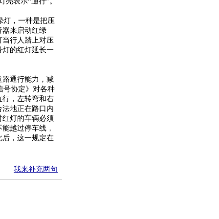
灯亮表示“通行”。
绿灯，一种是把压
音器来启动红绿
灯当行人踏上对压
号灯的红灯延长一
道路通行能力，减
信号协定》对各种
直行，左转弯和右
合法地正在路口内
对红灯的车辆必须
不能越过停车线，
此后，这一规定在
我来补充两句