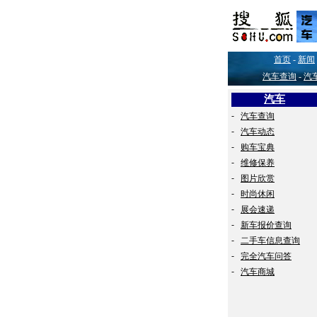
首页
-
新闻
汽车查询
-
汽
汽车
-
汽车查询
-
汽车动态
-
购车宝典
-
维修保养
-
图片欣赏
-
时尚休闲
-
展会速递
-
新车报价查询
-
二手车信息查询
-
完全汽车问答
-
汽车商城