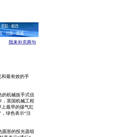
-
求职
-
邮件
车
-
问答
-
商城
我来补充两句
见和最有效的手
色的机械扳手式信
年，英国机械工程
界上最早的煤气红
”，绿色表示“注
色圆形的投光器组