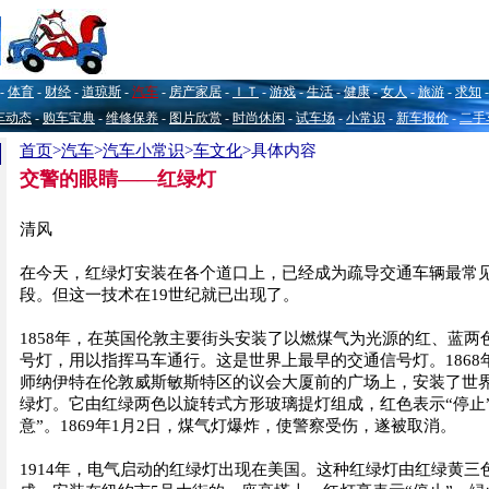
-
体育
-
财经
-
道琼斯
-
汽车
-
房产家居
-
ＩＴ
-
游戏
-
生活
-
健康
-
女人
-
旅游
-
求知
车动态
-
购车宝典
-
维修保养
-
图片欣赏
-
时尚休闲
-
试车场
-
小常识
-
新车报价
-
二手
首页
>
汽车
>
汽车小常识
>
车文化
>具体内容
交警的眼睛——红绿灯
清风
在今天，红绿灯安装在各个道口上，已经成为疏导交通车辆最常
段。但这一技术在19世纪就已出现了。
1858年，在英国伦敦主要街头安装了以燃煤气为光源的红、蓝两
号灯，用以指挥马车通行。这是世界上最早的交通信号灯。1868
师纳伊特在伦敦威斯敏斯特区的议会大厦前的广场上，安装了世
绿灯。它由红绿两色以旋转式方形玻璃提灯组成，红色表示“停止
意”。1869年1月2日，煤气灯爆炸，使警察受伤，遂被取消。
1914年，电气启动的红绿灯出现在美国。这种红绿灯由红绿黄三