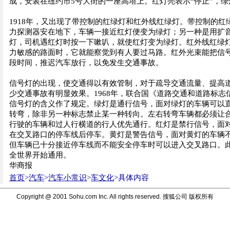
成，安装在纽约市5号大街的一座高塔上。红灯亮表示“停止”，绿
1918年，又出现了带控制的红绿灯和红外线红绿灯。带控制的红
力探测器安在地下，车辆一接近红灯便变为绿灯；另一种是用扩
灯，司机遇红灯时按一下嗽叭，就使红灯变为绿灯。红外线红绿
力敏感的路面时，它就能察觉到有人要过马路。红外光束能把信
段时间，推迟汽车放行，以免发生交通事故。
信号灯的出现，使交通得以有效管制，对于疏导交通流量、提高
少交通事故有明显效果。1968年，联合国《道路交通和道路标志
信号灯的含义作了规定。绿灯是通行信号，面对绿灯的车辆可以
转弯，除非另一种标志禁止某一种转向。左右转弯车辆都必须让
行驶的车辆和过人行横道的行人优先通行。红灯是禁行信号，面
在交叉路口的停车线后停车。黄灯是警告信号，面对黄灯的车辆
但车辆已十分接近停车线而不能安全停车时可以进入交叉路口。
全世界开始通用。
华商报
首页
>
汽车
>
汽车小常识
>
车文化
>具体内容
Copyright @ 2001 Sohu.com Inc. All rights reserved. 搜狐公司 版权所有