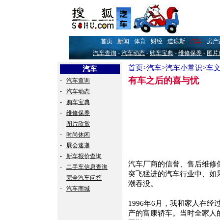
首页
-
新闻
-
体育
-
财经
-
道琼斯
-
汽车
-
房产
汽车查询
-
汽车动态
-
购车宝典
-
维修保养
-
图片
首页
>
汽车
>
汽车小常识
>
车
汽车
有车之后的喜与忧
-
汽车查询
-
汽车动态
-
购车宝典
-
维修保养
-
图片欣赏
-
时尚休闲
-
展会速递
-
新车报价查询
汽车厂商的信誉、售后维修
-
二手车信息查询
突飞猛进的汽车行业中、如
-
完全汽车问答
潮吞没。
-
汽车商城
1996年6月，我和家人在
产的富康轿车。当时全家人