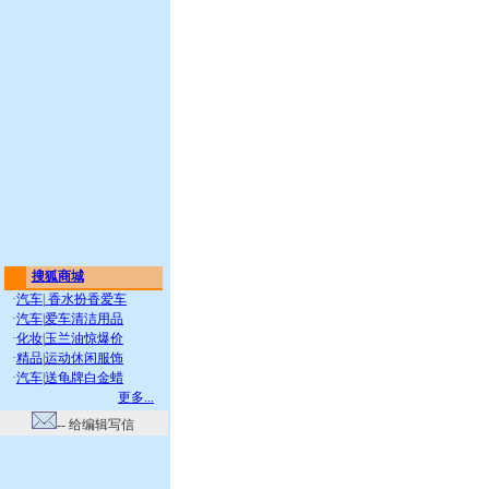
搜狐商城
·
汽车
|
香水扮香爱车
·
汽车
|
爱车清洁用品
·
化妆
|
玉兰油惊爆价
·
精品
|
运动休闲服饰
·
汽车
|
送龟牌白金蜡
更多...
-- 给编辑写信