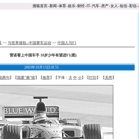
搜狐首页
-
新闻
-
体育
-
娱乐
-
财经
-
IT
-
汽车
-
房产
-
女人
-
短信
-
彩信
-
题
>>
与世界接轨--中国赛车运动
>>
中国人与F1
雷诺看上中国车手 18岁少年有望进F1(图)
2003年10月13日18:55
说两句
】【
我要“揪”错
】【
推荐
】【字体：
大
中
小
】【
打印
】 【
关闭
】