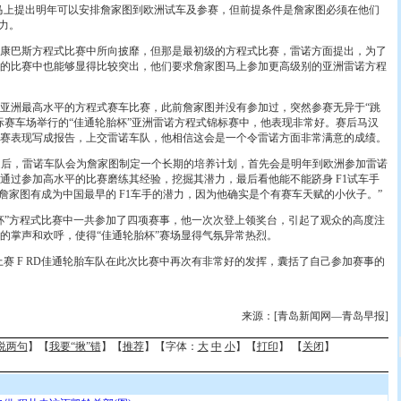
，马上提出明年可以安排詹家图到欧洲试车及参赛，但前提条件是詹家图必须在他们
力。
巴斯方程式比赛中所向披靡，但那是最初级的方程式比赛，雷诺方面提出，为了
的比赛中也能够显得比较突出，他们要求詹家图马上参加更高级别的亚洲雷诺方程
洲最高水平的方程式赛车比赛，此前詹家图并没有参加过，突然参赛无异于“跳
际赛车场举行的“佳通轮胎杯”亚洲雷诺方程式锦标赛中，他表现非常好。赛后马汉
赛表现写成报告，上交雷诺车队，他相信这会是一个令雷诺方面非常满意的成绩。
之后，雷诺车队会为詹家图制定一个长期的培养计划，首先会是明年到欧洲参加雷诺
通过参加高水平的比赛磨练其经验，挖掘其潜力，最后看他能不能跻身 F1试车手
信詹家图有成为中国最早的 F1车手的潜力，因为他确实是个有赛车天赋的小伙子。”
”方程式比赛中一共参加了四项赛事，他一次次登上领奖台，引起了观众的高度注
的掌声和欢呼，使得“佳通轮胎杯”赛场显得气氛异常热烈。
赛 F RD佳通轮胎车队在此次比赛中再次有非常好的发挥，囊括了自己参加赛事的
来源：[青岛新闻网—青岛早报]
说两句
】【
我要“揪”错
】【
推荐
】【字体：
大
中
小
】【
打印
】 【
关闭
】