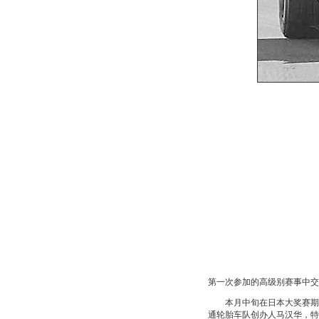
第一次参加的高级别赛事中交
本月中旬在日本大奖赛期间，
通轮胎车队创办人马汉华，特