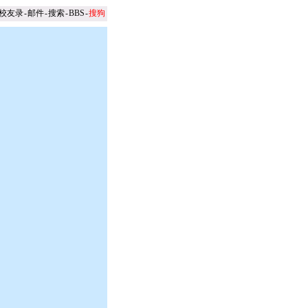
校友录
-
邮件
-
搜索
-
BBS
-
搜狗