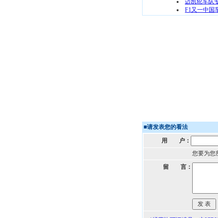
迈凯轮车队专
F1又一中国
■
请发表您的看法
用 户：
您要为您
留 言：