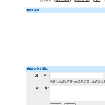
页面功能 【
我来说两句
】【
我要“揪”错
】【
推荐
】
■
相关连接
■
请发表您的看法
用 户：
您要为您所发的言论的后果负责，故请各位
留 言：