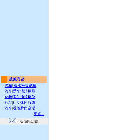
搜狐商城
·
汽车
|
香水扮香爱车
·
汽车
|
爱车清洁用品
·
化妆
|
玉兰油惊爆价
·
精品
|
运动休闲服饰
·
汽车
|
送龟牌白金蜡
更多...
-- 给编辑写信