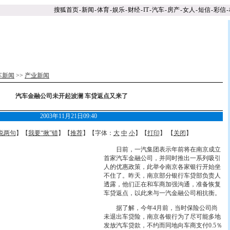
搜狐首页
-
新闻
-
体育
-
娱乐
-
财经
-
IT
-
汽车
-
房产
-
女人
-
短信
-
彩信
-
车新闻
>>
产业新闻
汽车金融公司未开起波澜 车贷返点又来了
2003年11月21日09:40
说两句
】【
我要“揪”错
】【
推荐
】【字体：
大
中
小
】【
打印
】 【
关闭
】
日前，一汽集团表示年前将在南京成立
首家汽车金融公司，并同时推出一系列吸引
人的优惠政策，此举令南京各家银行开始坐
不住了。昨天，南京部分银行车贷部负责人
透露，他们正在和车商加强沟通，准备恢复
车贷返点，以此来与一汽金融公司相抗衡。
据了解，今年4月前，当时保险公司尚
未退出车贷险，南京各银行为了尽可能多地
发放汽车贷款，不约而同地向车商支付0.5％