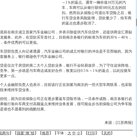
～1％的返点。通常一辆价值10万元的汽
车，车商可以从银行获得500元左右的回
扣。然而自从保险公司退出车贷险之后，银
行车贷业务风险陡增，贷款量少了，给车商
的返点也逐步取消了。
前在南京成立首家汽车金融公司，并表示除提供汽车信贷外，还提供商业汇票贴
龙服务。此外，在贷款买车首付上，目前南京各银行的标准为车价的30％～40％，
％，条件优秀的可以更低。
贷部负责人向记者透露，汽车金融公司的成立对银行的冲击是不言而喻的。因为
套服务上，银行都逊色于汽车金融公司。
是仅次于房贷的第二大个人贷款业务，银行不会轻易放弃，为了守住这块阵地，
竞争。第一步就是与车商达成友好合作，恢复以往0.5％～1％的返点，以此拉拢车
更多一点。
人金融部负责人也表示，目前该行正在加紧与南京的一些大型车商联系，也采取
段来维持车贷业务。
忧，因为目前保险公司正在逐步重返车贷险市场，一旦条件成熟，南京各银行必
果银行靠向车商支付高额返点来维持业务发展，很可能会步当初保险公司为争车险
是谁也不愿看到的残酷结果。
来源：[江苏商报]
说两句
】【
我要“揪”错
】【
推荐
】【字体：
大
中
小
】【
打印
】 【
关闭
】