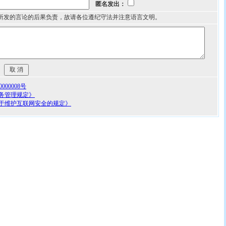
匿名发出：
所发的言论的后果负责，故请各位遵纪守法并注意语言文明。
00008号
务管理规定》
于维护互联网安全的规定》