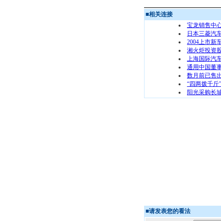
■
相关连接
宝龙销售中
日本三菱汽车
2004上市
湘火炬投资
上海国际汽车
通用中国董
数月前已售出
“四两拨千斤
阳光采购长城
■
请发表您的看法