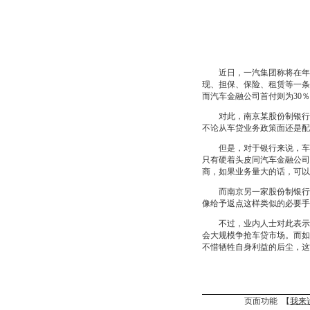
近日，一汽集团称将在年底
现、担保、保险、租赁等一条
而汽车金融公司首付则为30
对此，南京某股份制银行车
不论从车贷业务政策面还是配
但是，对于银行来说，车贷
只有硬着头皮同汽车金融公司
商，如果业务量大的话，可以
而南京另一家股份制银行个
像给予返点这样类似的必要手
不过，业内人士对此表示担
会大规模争抢车贷市场。而如
不惜牺牲自身利益的后尘，这
页面功能 【
我来