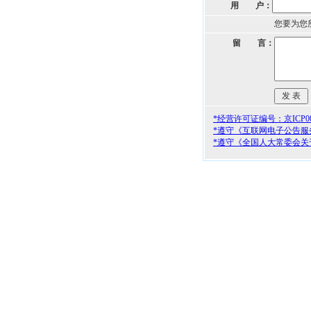
用 户：
您要为您
留 言：
*经营许可证编号：京ICP000
*遵守《互联网电子公告服
*遵守《全国人大常委会关