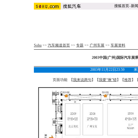
搜狐首页
-
新
Sohu
>>
汽车频道首页
>>
专题
>>
广州车展
>>
车展资料
2003中国(广州)国际汽车展乘
2003年11月22日23:59
页面功能 【
我来说两句
】【
我要“揪”错
】【
推荐
】