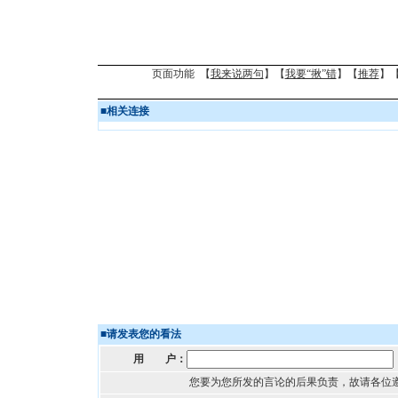
页面功能 【
我来说两句
】【
我要“揪”错
】【
推荐
】
■
相关连接
■
请发表您的看法
用 户：
您要为您所发的言论的后果负责，故请各位