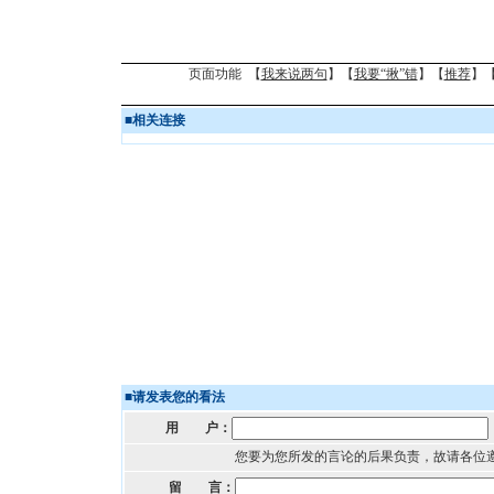
页面功能 【
我来说两句
】【
我要“揪”错
】【
推荐
】
■
相关连接
■
请发表您的看法
用 户：
您要为您所发的言论的后果负责，故请各位
留 言：