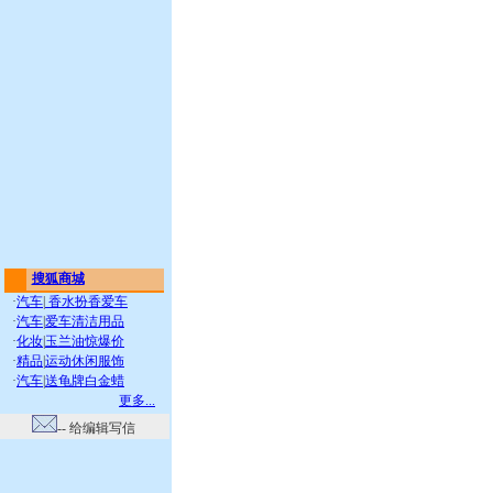
搜狐商城
·
汽车
|
香水扮香爱车
·
汽车
|
爱车清洁用品
·
化妆
|
玉兰油惊爆价
·
精品
|
运动休闲服饰
·
汽车
|
送龟牌白金蜡
更多...
-- 给编辑写信