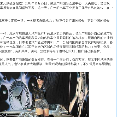
斌摄影报道）2003年11月25日，琶洲广州国际会展中心，人头攒动，笑语欢
车展览会在此间盛装迎客。这一天，广州的汽车工业拥有了属于自己的地位，在中
车美女汇聚一堂。一名观者自豪地说：“这不仅是广州的盛会，更是中国的盛会、
样，此次车展也成为汽车生产厂商展示实力的舞台，也为广州提升自己的城市形
，广州本土的汽车展商和国内知名汽车企业紧紧抓住这次机会，展示自己的企业形
和营销理念；日本著名汽车企业本田和日产，分别与国内的合作伙伴联袂出展，各
展位；一汽集团也在1050平方米的区域内尽情展现着品牌轿车的魅力；长安、化晨、
妖娆妩媚”，劳斯莱斯、宾利、法拉利等名车也精心策划，推广自己的品牌。
，则要数厂商邀请的美女模特。在每一个展台前，仪态万方、展示不同风格的美
家赚足人气，也让参观者大饱眼福。到最后观者的眼睛都花了，不知道是名车耀眼的