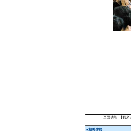
页面功能 【
我来
■
相关连接