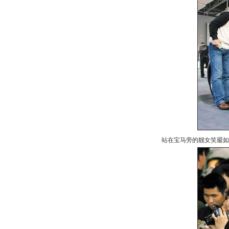
站在宝马旁的靓女笑靥如花