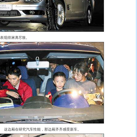
表现得淋漓尽致。
这边厢在研究汽车性能，那边厢齐齐感受新车。