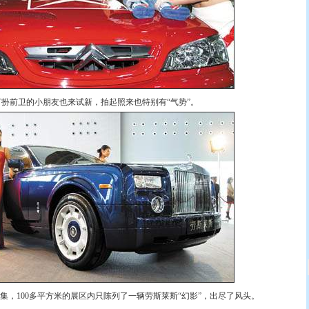
打扮前卫的小朋友也来试新，拍起照来也特别有“气势”。
100多平方米的展区内只陈列了一辆劳斯莱斯“幻影”，出尽了风头。