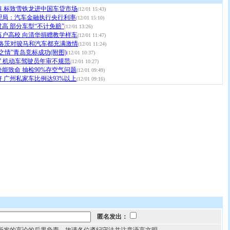
准 标致雪铁龙进中国车贷市场
(12/01 15:43)
理局：汽车金融执行央行利率
(12/01 15:10)
高 部分车型“不计免赔”
(12/01 13:26)
落户高校 向清华捐赠教学样车
(12/01 11:47)
计师洛茨对骏马和汽车都充满激情
(12/01 11:24)
之情”青岛竞标成功(附图)
(12/01 10:37)
” 机动车驾驶员年审不规范
(12/01 10:27)
能致命 抽检90%存空气问题
(12/01 09:49)
 广州私家车比例达93%以上
(12/01 09:16)
匿名发出：