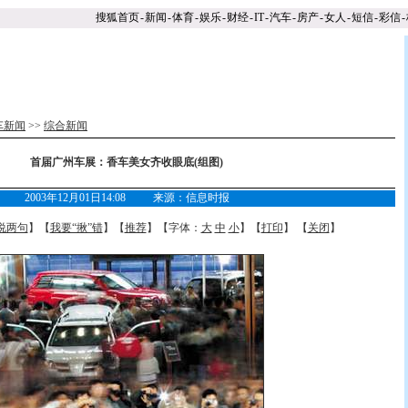
搜狐首页
-
新闻
-
体育
-
娱乐
-
财经
-
IT
-
汽车
-
房产
-
女人
-
短信
-
彩信
-
车新闻
>>
综合新闻
首届广州车展：香车美女齐收眼底(组图)
2003年12月01日14:08 来源：信息时报
说两句
】【
我要“揪”错
】【
推荐
】【字体：
大
中
小
】【
打印
】 【
关闭
】