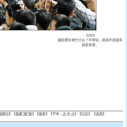
AODI
摄影爱好者忙什么？不用说，前面不是靓车
就是美眉。
说两句
】【
我要“揪”错
】【
推荐
】【字体：
大
中
小
】【
打印
】 【
关闭
】