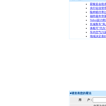
获银监会批
央行征信管
险种赔付率过
福特嘉年华
Volvo设
长城客车“风
体检可“代办
车内空气污染
地域决定喜好
■
请发表您的看法
用 户：