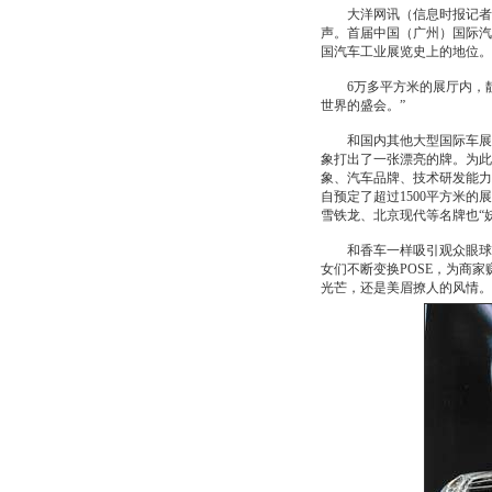
大洋网讯（信息时报记者朱元
声。首届中国（广州）国际汽
国汽车工业展览史上的地位。
6万多平方米的展厅内，靓
世界的盛会。”
和国内其他大型国际车展一
象打出了一张漂亮的牌。为此
象、汽车品牌、技术研发能力
自预定了超过1500平方米的
雪铁龙、北京现代等名牌也“
和香车一样吸引观众眼球的
女们不断变换POSE，为商
光芒，还是美眉撩人的风情。