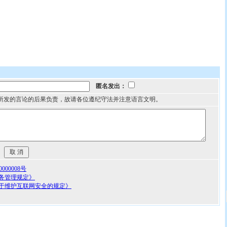
匿名发出：
所发的言论的后果负责，故请各位遵纪守法并注意语言文明。
00008号
务管理规定》
于维护互联网安全的规定》