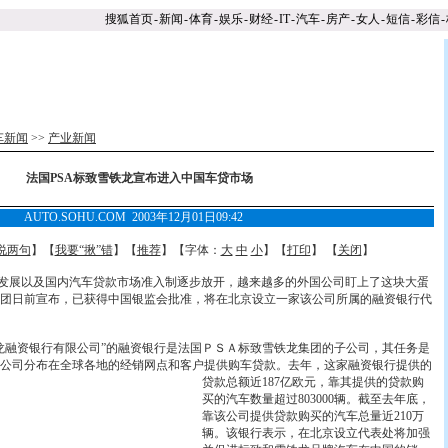
搜狐首页
-
新闻
-
体育
-
娱乐
-
财经
-
IT
-
汽车
-
房产
-
女人
-
短信
-
彩信
-
车新闻
>>
产业新闻
法国PSA标致雪铁龙宣布进入中国车贷市场
AUTO.SOHU.COM 2003年12月01日09:42
说两句
】【
我要“揪”错
】【
推荐
】【字体：
大
中
小
】【
打印
】 【
关闭
】
展以及国内汽车贷款市场准入制逐步放开，越来越多的外国公司盯上了这块大蛋
团日前宣布，已获得中国银监会批准，将在北京设立一家该公司所属的融资银行代
融资银行有限公司”的融资银行是法国ＰＳＡ标致雪铁龙集团的子公司，其任务是
公司分布在全球各地的经销网点和客户提供购车贷
款。去年，这家融资银行提供的
贷款总额近187亿欧元，靠其提供的贷款购
买的汽车数量超过803000辆。截至去年底，
靠该公司提供贷款购买的汽车总量近210万
辆。该银行表示，在北京设立代表处将加强