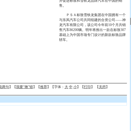
并促进标致和雪铁龙品牌汽车在中国的销
售。
ＰＳＡ标致雪铁龙集团在中国拥有一个
与东风汽车公司共同组建的合资公司——神
龙汽车有限公司，该公司今年前10个月共销
售汽车86200辆。明年将推出一款在标致307
基础上为中国市场专门设计的新款标致品牌
轿车。
说两句
】【
我要“揪”错
】【
推荐
】【字体：
大
中
小
】【
打印
】 【
关闭
】