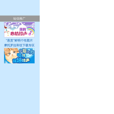
短信推广
“悬赏”鲜明个性图片
摩托罗拉和弦下载专区