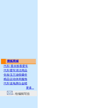
搜狐商城
·
汽车
|
香水扮香爱车
·
汽车
|
爱车清洁用品
·
化妆
|
玉兰油惊爆价
·
精品
|
运动休闲服饰
·
汽车
|
送龟牌白金蜡
更多...
-- 给编辑写信