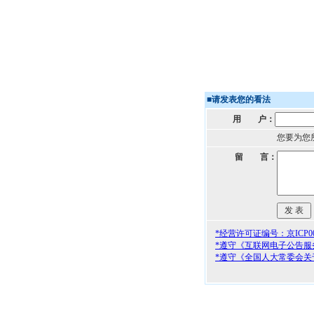
■
请发表您的看法
用 户：
您要为您
留 言：
*经营许可证编号：京ICP000
*遵守《互联网电子公告服
*遵守《全国人大常委会关