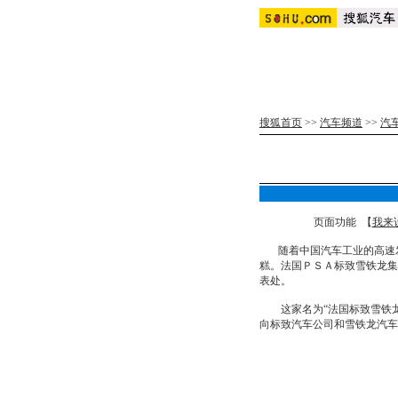
搜狐首页
>>
汽车频道
>>
汽
页面功能 【
我来
随着中国汽车工业的高速发
糕。法国ＰＳＡ标致雪铁龙集
表处。
这家名为“法国标致雪铁龙
向标致汽车公司和雪铁龙汽车