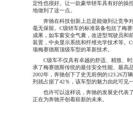
定性也很好。让一款豪华轿车具有好的操
地做到了这一点。
奔驰在科技创新上总是能做到让竞争对
毫无保留。C级轿车的标准装备包括了梅
成果，如车窗安全气囊，改进型驾驶员和
装置，中央显示系统和纤维光学技术等。C
项梅赛德斯顶级车型的革新技术。
C级车不仅具有卓越的舒适、精致、时
承了梅赛德斯传统的最佳安全性能、最高
2002年，奔驰创下了史无前例的123.2
列就占据了42％，该车型的魅力由此可见
也许可以这样说，奔驰的发展史代表了
正在为奔驰开创着崭新的未来。