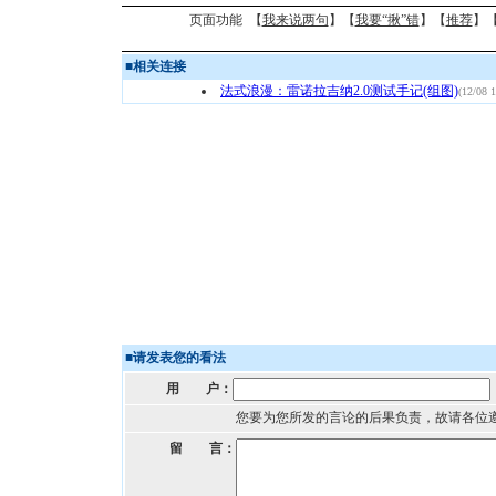
页面功能 【
我来说两句
】【
我要“揪”错
】【
推荐
】
■
相关连接
法式浪漫：雷诺拉吉纳2.0测试手记(组图)
(12/08 1
■
请发表您的看法
用 户：
您要为您所发的言论的后果负责，故请各位
留 言：