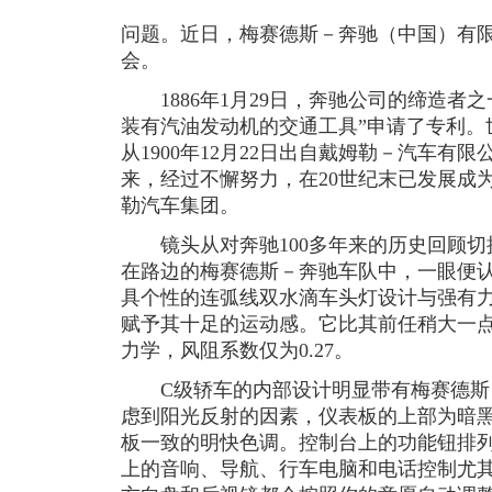
问题。近日，梅赛德斯－奔驰（中国）有
会。
1886年1月29日，奔驰公司的缔造者
装有汽油发动机的交通工具”申请了专利。
从1900年12月22日出自戴姆勒－汽车有
来，经过不懈努力，在20世纪末已发展成
勒汽车集团。
镜头从对奔驰100多年来的历史回顾切
在路边的梅赛德斯－奔驰车队中，一眼便
具个性的连弧线双水滴车头灯设计与强有
赋予其十足的运动感。它比其前任稍大一
力学，风阻系数仅为0.27。
C级轿车的内部设计明显带有梅赛德斯－
虑到阳光反射的因素，仪表板的上部为暗
板一致的明快色调。控制台上的功能钮排
上的音响、导航、行车电脑和电话控制尤