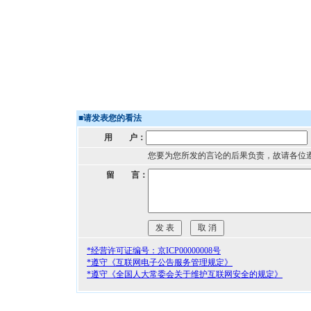
■
请发表您的看法
用 户：
您要为您所发的言论的后果负责，故请各位
留 言：
*经营许可证编号：京ICP00000008号
*遵守《互联网电子公告服务管理规定》
*遵守《全国人大常委会关于维护互联网安全的规定》