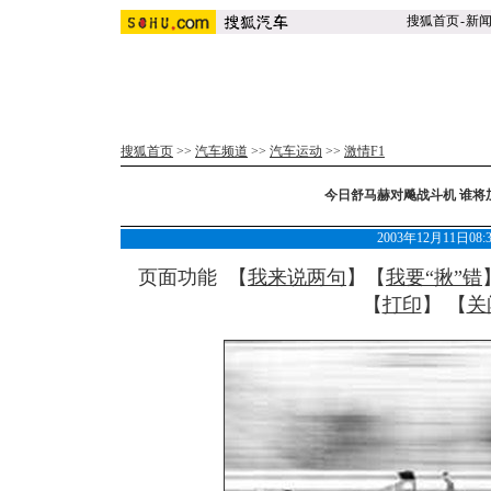
搜狐首页
-
新
搜狐首页
>>
汽车频道
>>
汽车运动
>>
激情F1
今日舒马赫对飚战斗机 谁将
2003年12月11日08
页面功能 【
我来说两句
】【
我要“揪”错
【
打印
】 【
关