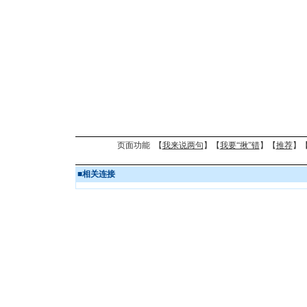
页面功能 【
我来说两句
】【
我要“揪”错
】【
推荐
】
■
相关连接