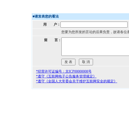
■
请发表您的看法
用 户：
您要为您所发的言论的后果负责，故请各位
留 言：
*经营许可证编号：京ICP00000008号
*遵守《互联网电子公告服务管理规定》
*遵守《全国人大常委会关于维护互联网安全的规定》