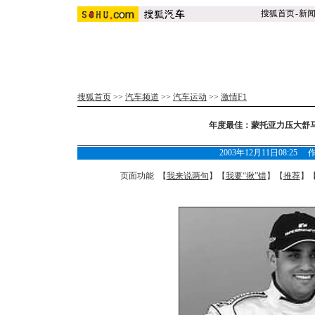
搜狐首页
-
新
搜狐首页
>>
汽车频道
>>
汽车运动
>>
激情F1
年度最佳：蒙托亚力压大舒
2003年12月11日08:25
页面功能 【
我来说两句
】【
我要“揪”错
】【
推荐
】