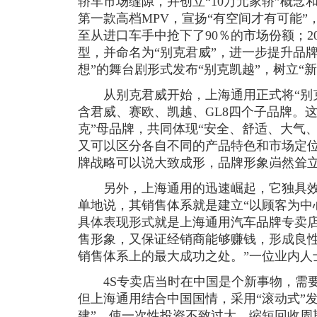
轿车市场缝隙，并创立“10万元家轿”概念和标
第一款高档MPV，宣扬“有空间才有可能
至从进口车手中抢下了90％的市场份额；20
型，并命名为“别克君威”，进一步提升品牌形
想”的舞台剧形式发布“别克凯越”，树立“
从别克君威开始，上海通用正式将“别克
含君威、赛欧、凯越、GL8四个子品牌。
克”母品牌，共同体现“安全、舒适、大气
又可以区分各自不同的产品特色和市场定位
牌战略可以说大致成形，品牌形象岿然耸
另外，上海通用的迅速崛起，它独具效
单地说，其销售体系就是建立“以顾客为中心
具体表现形式就是上海通用汽车品牌专卖店
售形象，又保证经销商能够赚钱，形成良
销售体系上的最大成功之处。”一位业内人
4S专卖店当时在中国是个新事物，需要
但上海通用结合中国国情，采用“滚动式”
建”，使一次性投资不致过大，缩短回收周