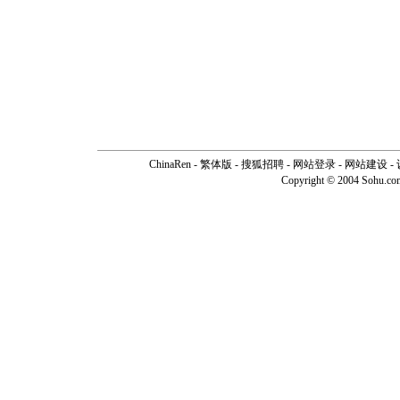
ChinaRen
-
繁体版
-
搜狐招聘
-
网站登录
- 网站建设 -
Copyright © 2004 Sohu.