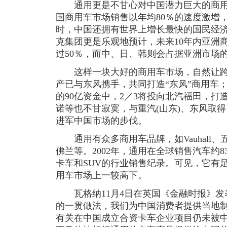
通用更是不甘心对中国潜力巨大的商用
国商用车市场销售以年均80％的速度激增
时，中国还拥有世界上增长最快的国民经
克集团更是乐观地预计，未来10年内亚洲
过50％，而中、日、韩则会占据亚洲市场的
这样一块大好的商用车市场，自然让跨
产已与东风携手，共同打造“东风”商用车
的90亿资金中，2／3将投向北汽福田，
诺等也不甘寂寞，与重汽(山东)、东风取
进军中国市场的步伐。
通用有众多商用车品牌，如Vauhall、五十
佛兰等。2002年，通用在全球销售汽车约83
卡车和SUV的行业销售纪录。可见，它有
用车市场上一较高下。
瓦格纳11月4日在英国《金融时报》发表
的一贯做法，我们为中国消费者提供当地制
有关在中国成立合资卡车企业项目仍未被