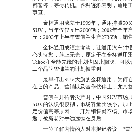
都暂停，等待转机。各种迹象表明，通用
事宜。
金杯通用成立于1999年，通用持股50％
SUV，当年仅仅卖出2000辆；2002年全年
元；2003年上半年雪佛兰生产2736辆，销售
金杯通用成绩之惨淡，让通用汽车(中国
心头忧愁，脸上无光，原定于在金杯通用采
Tahoe和全能先锋的计划也因此搁浅。可
二个品牌雪佛兰的计划被重创。
最早打出SUV大旗的金杯通用，为何在
在它的产品、营销以及合作伙伴上，尤其营
雪佛兰开拓者投产时，中国SUV市场只
SUV的认识很模糊，市场容量比较小。加
定价偏高等原因，一开始销售就不畅。市
返，被新老对手远远抛在身后。
一位了解内情的人对本报记者说：“雪