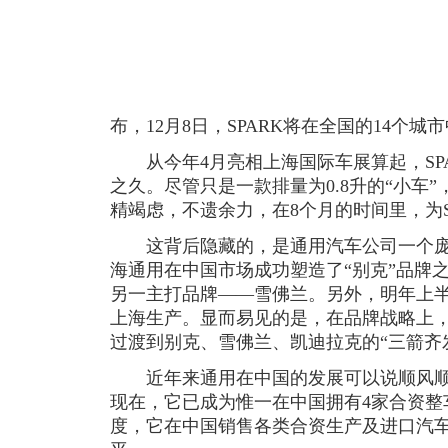
布，12月8日，SPARK将在全国的14个
从今年4月亮相上海国际车展算起，SPA
之久。尽管只是一款排量为0.8升的“小车”
精竭虑，不遗余力，在8个月的时间里，为S
这背后隐藏的，是通用汽车公司一个庞
海通用在中国市场成功塑造了“别克”品牌
另一主打品牌——雪佛兰。另外，明年上
上海生产。显而易见的是，在品牌战略上，
过渡到别克、雪佛兰、凯迪拉克的“三箭齐
近年来通用在中国的发展可以说顺风顺水
现在，它已成为惟一在中国拥有4家合资整
度，它在中国销售各类合资生产及进口汽车