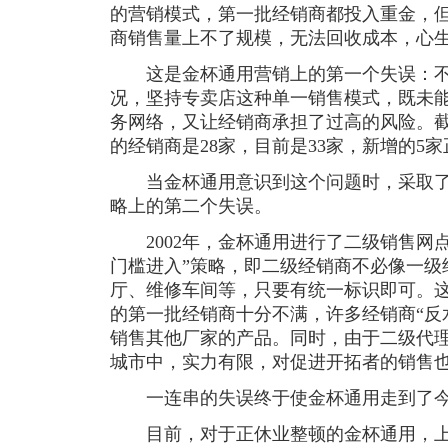
的营销模式，第一批经销商都投入重金，
商销售量上不了规模，无法回收成本，心生
这是金杯通用营销上的第一个失误：不顾
况，坚持专卖店这种单一销售模式，既未
务网络，又让经销商承担了过高的风险。截
的经销商是28家，目前是33家，新增的5
当金杯通用意识到这个问题时，采取了
略上的第二个失误。
2002年，金杯通用进行了二级销售网点
门槛进入”策略，即二级经销商不必像一级
厅、维修车间等，只要有统一标识即可。
的第一批经销商十分不满，许多经销商“反
销售其他厂家的产品。同时，由于二级代
城市中，实力有限，对促进开拓者的销售
一连串的失误终于使金杯通用走到了今
目前，对于正休业整顿的金杯通用，上