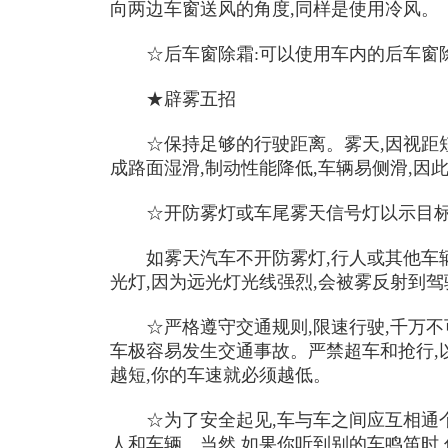
向两边车窗送风的角度,同样是使用冷风。
☆后车窗除霜:可以使用车内的后车窗
★辟雾五招
☆保持足够的行驶距离。雾天,因视距短
成路面湿滑,制动性能降低,车辆易侧滑,因
☆开防雾灯或车尾雾天信号灯以示目
如雾天汽车不开防雾灯,行人或其他车辆
光灯,因为远光灯光线强烈,会被雾反射到
☆严格遵守交通规则,限速行驶,千万不
车极容易发生交通事故。严禁超车和抢行,
越短,你的车速就必须越低。
☆为了安全起见,车与车之间应互相通个
人和车辆。当然,如果你听到别的车鸣笛时,